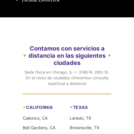
Contamos con servicios a
distancia en las siguientes
✦
✦
ciudades
Sede física en Chicago, IL — 3748 W. 26th St.
En el resto de ciudades ofrecemos consulta
espiritual a distancia
CALIFORNIA
TEXAS
Calexico, CA
Laredo, TX
Bell Gardens, CA
Brownsville, TX