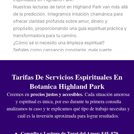
Nuestras lecturas de tarot en Highland Park van más allá
de la predicción. Integramos intuición chamánica para
ofrecer claridad profunda sobre amor, dinero y
propósito, proporcionando una guía espiritual práctica y
transformadora para tu camino.
¿Cómo sé si necesito una limpieza espiritual?
Señales como cansancio constante, mala suerte
persistente, pesadillas o ansiedad sin causa aparente
indican energía pesada. Una limpieza espiritual purifica
tu aura, disipa bloqueos y restaura tu equilibrio natural
Tarifas De Servicios Espirituales En
para atraer positividad.
Botanica Highland Park
¿Realizan trabajos de alejamiento y dominio en Highland
Park?
precios justos y accesibles
.
Creemos en
Cada situación amorosa
Sí, nuestro centro espiritual en Highland Park realiza
y espiritual es única, por eso durante tu primera consulta
trabajos especializados de alejamiento y dominio. Estos
analizamos tu caso y te explicamos qué tipo de trabajo necesitas y
rituales, basados en tradiciones profundas, protegen tu
cuál es la inversión aproximada para lograr resultados.
espacio y ayudan a influir situaciones de manera
positiva para recuperar tu paz y control.
Consulta y Lectura de Tarot del Amor: $45–$70.