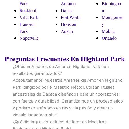
Park
Antonio
Birmingha
Rockford
Dallas
m
Villa Park
Fort Worth
Montgomer
Hanover
Houston
y
Park
Austin
Mobile
Naperville
Orlando
Preguntas Frecuentes En Highland Park
¿Ofrecen Amarres de Amor en Highland Park con
resultados garantizados?
Absolutamente. Nuestros Amarres de Amor en Highland
Park, dirigidos por el Maestro Héctor, utilizan rituales
ancestrales de Oaxaca diseñados para unir corazones
con fuerza y durabilidad. Garantizamos un proceso ético
y poderoso enfocado en revivir la pasión y crear un
vínculo inquebrantable.
¿Qué distingue las lecturas de tarot en Maestros
Espirituales en Highland Park?