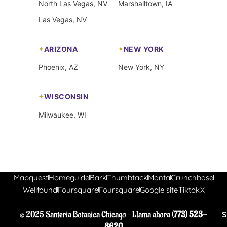
North Las Vegas, NV
Marshalltown, IA
Las Vegas, NV
ARIZONA
NEW YORK
Phoenix, AZ
New York, NY
WISCONSIN
Milwaukee, WI
Mapquest
Homeguide
Bark
Thumbtack
Manta
Crunchbase
Wellfound
Foursquare
Foursquare
Google site
Tiktok
X
© 2025 Santeria Botanica Chicago- Llama ahora (
773) 523-
S
8620