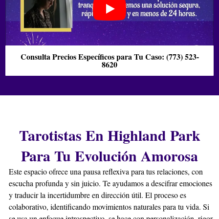
ceremonias grupales, funcionando como un pilar de
apoyo y conocimiento para la comunidad espiritual.
¿El Maestro Héctor atiende consultas presenciales en
Highland Park?
El Maestro Héctor, descendiente de chamanes, atiende
Consulta Precios Específicos para Tu Caso: (773) 523-
8620
consultas personales en nuestro centro en Highland
Park. Su enfoque combina sabiduría ancestral y
compasión, ofreciendo soluciones espirituales
profundamente personalizadas para cada situación
única que enfrentes.
¿Cuál es la diferencia entre brujería y un ritual espiritual?
Tarotistas En Highland Park
La brujería a menudo se enfoca en un intento específico
de influencia. Un ritual espiritual es una práctica
Para Tu Evolución Amorosa
ceremonial más amplia que busca armonizar, sanar y
Este espacio ofrece una pausa reflexiva para tus relaciones, con
conectar con fuerzas superiores, promoviendo un
escucha profunda y sin juicio. Te ayudamos a descifrar emociones
cambio positivo desde el interior hacia el exterior.
y traducir la incertidumbre en dirección útil. El proceso es
¿Hay estacionamiento disponible cerca de la botánica
colaborativo, identificando movimientos naturales para tu vida. Si
Maestros Espirituales en Highland Park?
se usa un enfoque introspectivo, se hace con personalización, rigor
En el área de Highland Park donde nos ubicamos, los