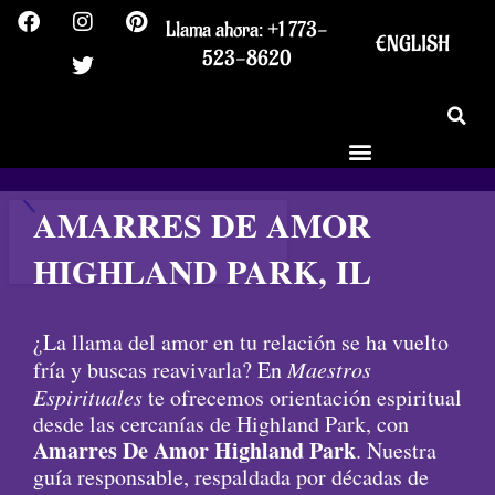
F
I
T
P
Ir
Llama ahora: +1 773-
a
n
w
i
al
ENGLISH
c
s
i
n
523-8620
contenido
e
t
t
t
b
a
t
e
o
g
e
r
o
r
r
e
k
a
s
m
t
AMARRES DE AMOR
HIGHLAND PARK, IL
¿La llama del amor en tu relación se ha vuelto
fría y buscas reavivarla? En
Maestros
Espirituales
te ofrecemos orientación espiritual
desde las cercanías de Highland Park, con
Amarres De Amor Highland Park
. Nuestra
guía responsable, respaldada por décadas de