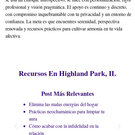
profesional y visión pragmática. El apoyo es continuo y discreto,
clientes encuentran estacionamiento conveniente. Hay
con compromiso inquebrantable con tu privacidad y un entorno de
opciones de parquímetro en calles aledañas y lotes
confianza. La meta es que encuentres serenidad, perspectiva
públicos a corta distancia, facilitando tu visita para
renovada y recursos prácticos para cultivar armonía en tu vida
consultas o para adquirir productos en nuestra botánica.
afectiva.
¿Los amarres de amor funcionan a larga distancia?
Sí, la energía espiritual no conoce fronteras. Los amarres
de amor trabajan sobre el plano astral, conectando las
esencias de las personas independientemente de la
distancia física. La fe y la potencia del ritual son las
Recursos En Highland Park, IL
claves para unir los corazones.
¿Qué productos venden en su botánica en Highland
Park?
Post Más Relevantes
Nuestra botánica en Highland Park ofrece una colección
completa: velas rituales, hierbas sagradas, aceites
Elimina las malas energías del hogar
esenciales, inciensos, piedras energéticas y figas de
Prácticas neochamánicas para limpiar tu
protección. Cada producto es seleccionado para apoyar
aura
tus trabajos espirituales y tu bienestar diario.
Cómo acabar con la infidelidad en la
relación