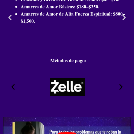
¿Puede un hechizo ayudarme a recuperar un amor
Amarres de Amor Básicos: $180–$350.
perdido?
Amarres de Amor de Alta Fuerza Espiritual: $800–
Un hechizo de recuperación actúa sobre los lazos
$1,500.
emocionales y los recuerdos positivos, reavivando los
sentimientos dormidos. Es una herramienta espiritual
poderosa para abrir caminos de comunicación y
reencuentro, allanando el camino para la reconciliación.
¿Dónde puedo encontrar una botánica confiable en
Highland Park para rituales de amor?
Métodos de pago:
En Maestros Espirituales, tu botánica en Highland Park,
encontrarás todos los elementos y la guía experta para
rituales de amor. El Maestro Héctor asegura que cada
hierba, vela y amuleto sea de la más alta calidad para la
efectividad de tu trabajo espiritual.
¿Qué es un centro espiritual y qué servicios
proporciona?
Un centro espiritual es un santuario para la sanación y el
crecimiento esotérico. Proporciona consultas, rituales
personalizados, venta de artículos de botánica y