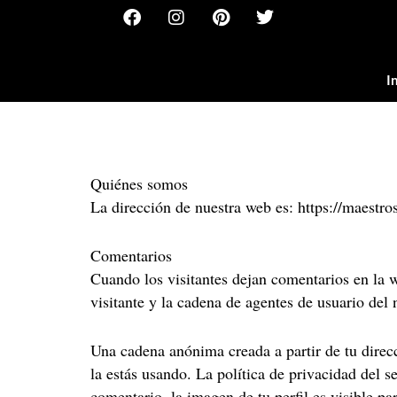
F
I
P
T
Ir
a
n
i
w
al
c
s
n
i
contenido
e
t
t
t
b
a
e
t
I
o
g
r
e
o
r
e
r
k
a
s
m
t
Quiénes somos
La dirección de nuestra web es: https://maestro
Comentarios
Cuando los visitantes dejan comentarios en la w
visitante y la cadena de agentes de usuario del
Una cadena anónima creada a partir de tu direcc
la estás usando. La política de privacidad del s
comentario, la imagen de tu perfil es visible pa