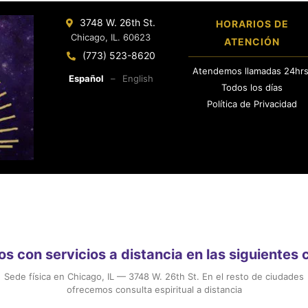
3748 W. 26th St.
HORARIOS DE
Chicago, IL. 60623
ATENCIÓN
(773) 523-8620
Atendemos llamadas 24hrs
Español
–
English
Todos los días
Política de Privacidad
 con servicios a distancia en las siguientes
Sede física en Chicago, IL — 3748 W. 26th St. En el resto de ciudades
ofrecemos consulta espiritual a distancia