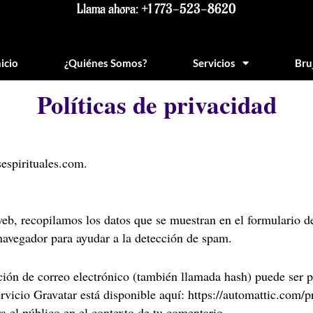
Llama ahora: +1 773-523-8620
nicio
¿Quiénes Somos?
Servicios
Bru
Políticas de privacidad
sespirituales.com.
eb, recopilamos los datos que se muestran en el formulario d
 navegador para ayudar a la detección de spam.
ión de correo electrónico (también llamada hash) puede ser pr
ervicio Gravatar está disponible aquí: https://automattic.com/
ra el público en el contexto de tu comentario.