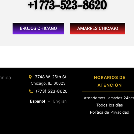
+1 773-523-8620
BRUJOS CHICAGO
AMARRES CHICAGO
3748 W. 26th St.
HORARIOS DE
Chicago, IL. 60623
ATENCIÓN
(773) 523-8620
Atendemos llamadas 24hrs
Español
–
English
Todos los días
Política de Privacidad