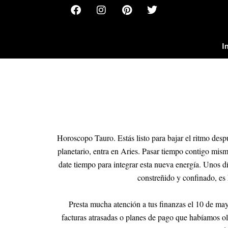
F
I
P
T
Ir
a
n
i
w
al
c
s
n
i
contenido
e
t
t
t
b
a
e
t
I
o
g
r
e
o
r
e
r
k
a
s
m
t
Horoscopo Tauro. Estás listo para bajar el ritmo des
planetario, entra en Aries. Pasar tiempo contigo mism
date tiempo para integrar esta nueva energía. Unos dí
constreñido y confinado, es 
Presta mucha atención a tus finanzas el 10 de ma
facturas atrasadas o planes de pago que habíamos olv