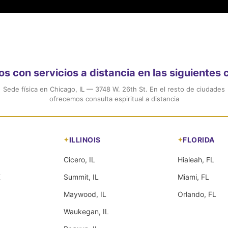
 con servicios a distancia en las siguientes
Sede física en Chicago, IL — 3748 W. 26th St. En el resto de ciudades
ofrecemos consulta espiritual a distancia
ILLINOIS
FLORIDA
Cicero, IL
Hialeah, FL
X
Summit, IL
Miami, FL
Maywood, IL
Orlando, FL
Waukegan, IL