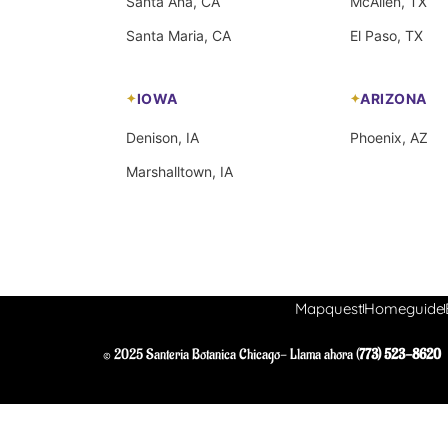
Santa Ana, CA
McAllen, TX
Santa Maria, CA
El Paso, TX
IOWA
ARIZONA
Denison, IA
Phoenix, AZ
Marshalltown, IA
Mapquest
Homeguide
© 2025 Santeria Botanica Chicago- Llama ahora (
773) 523-8620