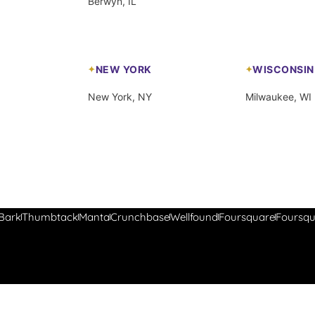
Berwyn, IL
NEW YORK
WISCONSIN
New York, NY
Milwaukee, WI
Bark
Thumbtack
Manta
Crunchbase
Wellfound
Foursquare
Foursqu
Optimized by Seraphinite Accelerator
Turns on site high speed to be attractive for people and search engines.