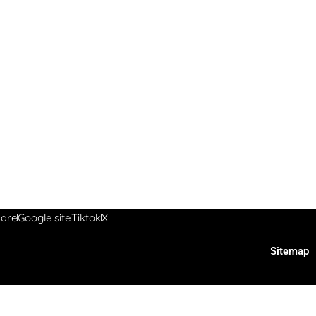
are
Google site
Tiktok
X
Sitemap