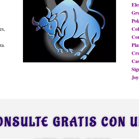
Ele
Gr
Pol
Col
es,
Con
Pla
za.
Cru
Cas
Sig
Joy
ONSULTE GRATIS CON 