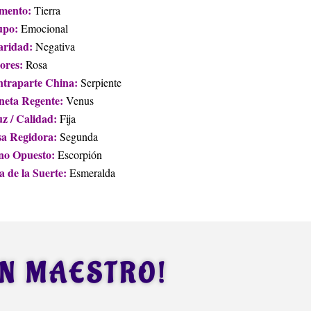
mento:
Tierra
upo:
Emocional
aridad:
Negativa
ores:
Rosa
traparte China:
Serpiente
neta Regente:
Venus
z / Calidad:
Fija
a Regidora:
Segunda
no Opuesto:
Escorpión
a de la Suerte:
Esmeralda
UN MAESTRO!