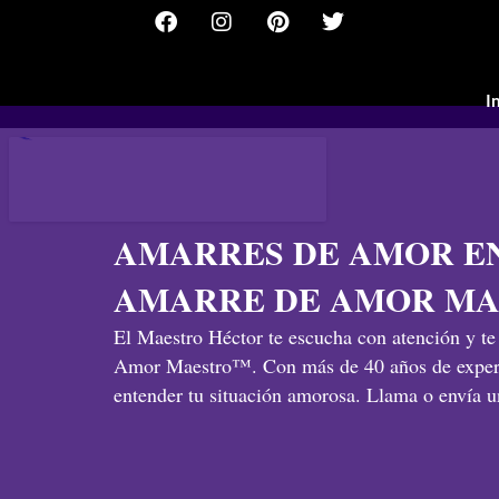
F
I
P
T
Ir
a
n
i
w
al
c
s
n
i
contenido
e
t
t
t
b
a
e
t
I
o
g
r
e
o
r
e
r
k
a
s
m
t
AMARRES DE AMOR EN
AMARRE DE AMOR M
El Maestro Héctor te escucha con atención y t
Amor Maestro™. Con más de 40 años de experienc
entender tu situación amorosa. Llama o envía u