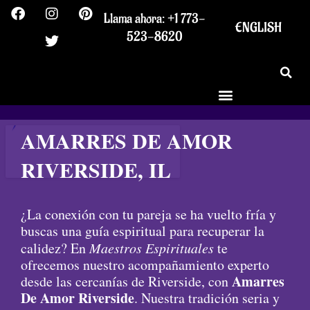
F
I
T
P
Ir
Llama ahora: +1 773-
a
n
w
i
al
ENGLISH
c
s
i
n
523-8620
contenido
e
t
t
t
b
a
t
e
o
g
e
r
o
r
r
e
k
a
s
m
t
AMARRES DE AMOR
RIVERSIDE, IL
¿La conexión con tu pareja se ha vuelto fría y
buscas una guía espiritual para recuperar la
calidez? En
Maestros Espirituales
te
ofrecemos nuestro acompañamiento experto
Amarres
desde las cercanías de Riverside, con
De Amor Riverside
. Nuestra tradición seria y