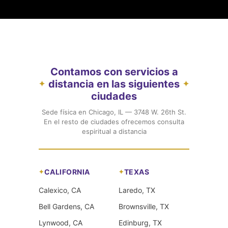
Contamos con servicios a
distancia en las siguientes
✦
✦
ciudades
Sede física en Chicago, IL — 3748 W. 26th St.
En el resto de ciudades ofrecemos consulta
espiritual a distancia
CALIFORNIA
TEXAS
Calexico, CA
Laredo, TX
Bell Gardens, CA
Brownsville, TX
Lynwood, CA
Edinburg, TX