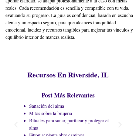
aportar claridad, se adapta profesionalmente a tu caso con metas
¿Un amarre de amor puede revertir una infidelidad en
reales. Cada recomendación es sencilla y compatible con tu vida,
Riverside?
evaluando su progreso. La guía es confidencial, basada en escucha
Nuestros amarres de amor en Riverside son poderosos
atenta y un espacio seguro, para que alcances tranquilidad
para sanar heridas y reconstruir la confianza. Trabajan
emocional, lucidez y recursos tangibles para mejorar tus vínculos y
sobre las causas profundas del desvío, re-conectando
equilibrio interior de manera realista.
las almas y fomentando el arrepentimiento y la fidelidad
genuina, guiados por la experiencia del Maestro Héctor.
¿La brujería ofrecida es para bien o puede causar daño?
En Maestros Espirituales, practicamos la brujería blanca
y rituales de luz. Nuestro principio es causar ningún
Recursos En Riverside, IL
daño. Cada hechizo está diseñado para el bien mayor,
actuando como una herramienta de transformación
positiva, protección y consecución de objetivos
Post Más Relevantes
legítimos.
Sanación del alma
Mitos sobre la brujería
Rituales para sanar, purificar y proteger el
alma
Fittonia: planta abre caminos