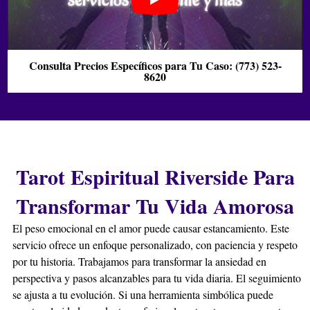
genuino, los trabajos de alejamiento en Riverside son
altamente efectivos. Crean un campo de protección y
disuaden pacíficamente a personas o influencias
negativas de tu vida, permitiéndote avanzar.
Consulta Precios Específicos para Tu Caso: (773) 523-
8620
¿Hay estacionamiento disponible cerca de la botánica
en Riverside?
Sí, la ubicación de Maestros Espirituales en Riverside es
de fácil acceso. Encontrarás opciones convenientes de
estacionamiento en la calle en las vías aledañas, así
como lotes públicos a corta distancia caminando,
Tarot Espiritual Riverside Para
haciendo tu visita completamente sencilla.
¿Qué productos esotéricos venden en su tienda en
Transformar Tu Vida Amorosa
Riverside?
El peso emocional en el amor puede causar estancamiento. Este
Nuestra botánica en Riverside está surtida con
servicio ofrece un enfoque personalizado, con paciencia y respeto
herramientas auténticas: velas rituales, hierbas
por tu historia. Trabajamos para transformar la ansiedad en
sagradas, inciensos, aceites preparados por el Maestro
perspectiva y pasos alcanzables para tu vida diaria. El seguimiento
Héctor, piedras de poder y amuletos para potenciar
se ajusta a tu evolución. Si una herramienta simbólica puede
cualquier trabajo espiritual o tu práctica personal.