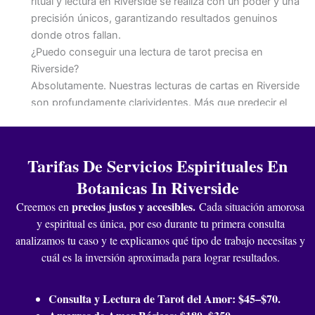
ritual y lectura en Riverside se realiza con un poder y una
precisión únicos, garantizando resultados genuinos
donde otros fallan.
¿Puedo conseguir una lectura de tarot precisa en
Riverside?
Absolutamente. Nuestras lecturas de cartas en Riverside
son profundamente clarividentes. Más que predecir el
futuro, te damos el conocimiento para moldearlo,
especialmente en asuntos del corazón, finanzas y
camino espiritual, con una precisión que nuestros
Tarifas De Servicios Espirituales En
clientes atestiguan.
Botanicas In Riverside
¿Realizan limpiezas espirituales para hogares en
Riverside?
precios justos y accesibles
.
Creemos en
Cada situación amorosa
Nuestro centro espiritual en Riverside ofrece limpiezas
y espiritual es única, por eso durante tu primera consulta
profundas para hogares y negocios. Liberamos energías
analizamos tu caso y te explicamos qué tipo de trabajo necesitas y
estancadas, maldiciones o malas vibras, utilizando
cuál es la inversión aproximada para lograr resultados.
métodos tradicionales para restaurar la armonía y la
protección en tu espacio vital.
Consulta y Lectura de Tarot del Amor: $45–$70.
¿Qué es un dominio espiritual y cómo puede ayudarme?