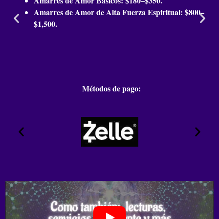
Amarres de Amor Básicos: $180–$350.
Un dominio espiritual es un trabajo de enfoque que
Amarres de Amor de Alta Fuerza Espiritual: $800–
busca influir en una situación o persona para alinearla
$1,500.
con tu bien mayor. No se trata de control negativo, sino
de redirigir energías para resolver conflictos, ganar
respeto o superar obstáculos en tu camino.
¿Cómo sé si necesito una limpieza espiritual?
Señales como fatiga constante, mala suerte persistente,
pesadillas, ansiedad sin causa o conflictos relacionales
Métodos de pago:
frecuentes pueden indicar la necesidad de una limpieza.
Es un paso esencial para remover bloqueos y recuperar
tu energía natural.
¿Los hechizos de amor son permanentes?
La permanencia de un hechizo de amor depende de su
fuerza y del mantenimiento energético. Un ritual bien
realizado, como los que hacemos, crea un cambio
profundo. Recomendamos seguimientos para fortalecer
el lazo y asegurar su durabilidad en el tiempo.
¿Puedo confiar en los resultados de un alejamiento?
Cuando se realizan con conocimiento ético y poder