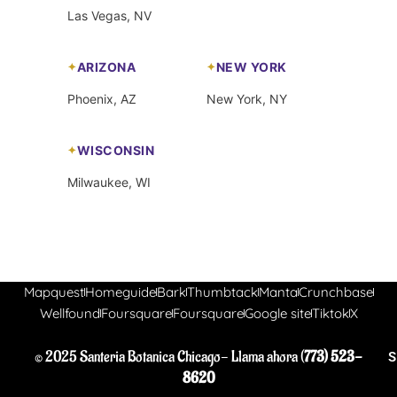
Las Vegas, NV
ARIZONA
NEW YORK
Phoenix, AZ
New York, NY
WISCONSIN
Milwaukee, WI
Mapquest
Homeguide
Bark
Thumbtack
Manta
Crunchbase
Wellfound
Foursquare
Foursquare
Google site
Tiktok
X
© 2025 Santeria Botanica Chicago- Llama ahora (
773) 523-
S
8620