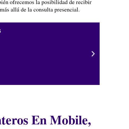
ién ofrecemos la posibilidad de recibir
ás allá de la consulta presencial.
s
Rit
Dis
Uso
Exp
teros En Mobile,