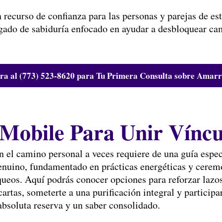
ecurso de confianza para las personas y parejas de est
egado de sabiduría enfocado en ayudar a desbloquear cam
a al (773) 523-8620 para Tu Primera Consulta sobre Amar
 Mobile Para Unir Vínc
n el camino personal a veces requiere de una guía espec
enuino, fundamentado en prácticas energéticas y cerem
loqueos. Aquí podrás conocer opciones para reforzar laz
s cartas, someterte a una purificación integral y particip
absoluta reserva y un saber consolidado.