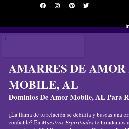
F
I
P
T
Ir
a
n
i
w
al
c
s
n
i
contenido
e
t
t
t
b
a
e
t
I
o
g
r
e
o
r
e
r
k
a
s
m
t
AMARRES DE AMOR
MOBILE, AL
Dominios De Amor Mobile, AL Para R
¿La llama de tu relación se debilita y buscas una or
confiable? En
Maestros Espirituales
te brindamos a