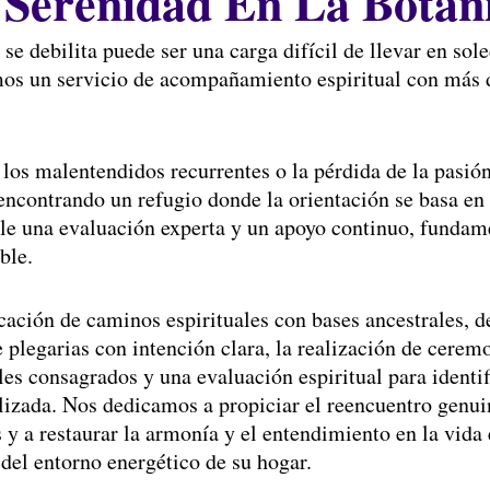
 Serenidad En La Botan
se debilita puede ser una carga difícil de llevar en sol
emos un servicio de acompañamiento espiritual con más d
os malentendidos recurrentes o la pérdida de la pasión a
ncontrando un refugio donde la orientación se basa en 
erle una evaluación experta y un apoyo continuo, funda
ble.
icación de caminos espirituales con bases ancestrales, 
e plegarias con intención clara, la realización de cerem
es consagrados y una evaluación espiritual para identifi
lizada. Nos dedicamos a propiciar el reencuentro genui
as y a restaurar la armonía y el entendimiento en la vi
 del entorno energético de su hogar.