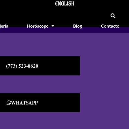
ENGLISH
jeria
Horóscopo
Blog
Contacto
(773) 523-8620
WHATSAPP