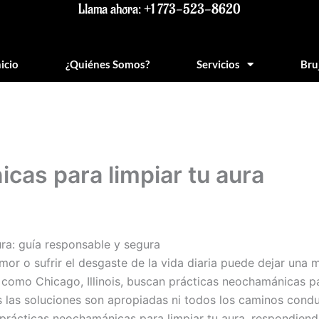
Llama ahora: +1 773-523-8620
nicio
¿Quiénes Somos?
Servicios
Bru
cas para limpiar tu aura
ra: guía responsable y segura
mor o sufrir el desgaste de la vida diaria puede dejar una
omo Chicago, Illinois, buscan prácticas neochamánicas par
s las soluciones son apropiadas ni todos los caminos conduc
s prácticas neochamánicas para limpiar tu aura, respondiend