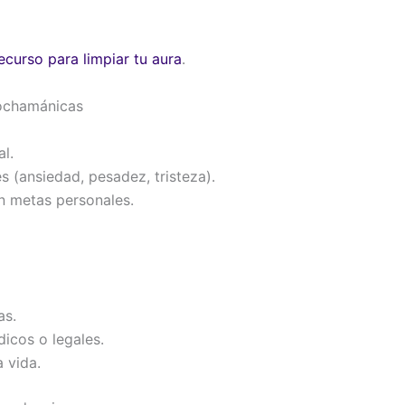
ecurso para limpiar tu aura
.
neochamánicas
l.
s (ansiedad, pesadez, tristeza).
n metas personales.
as.
icos o legales.
 vida.