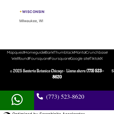
WISCONSIN
Milwaukee, WI
Mapquest
Homeguide
Bark
Thumbtack
Manta
Crunchbase
Wellfound
Foursquare
Foursquare
Google site
Tiktok
X
© 2025 Santeria Botanica Chicago- Llama ahora (
773) 523-
S
8620
(773) 523-8620