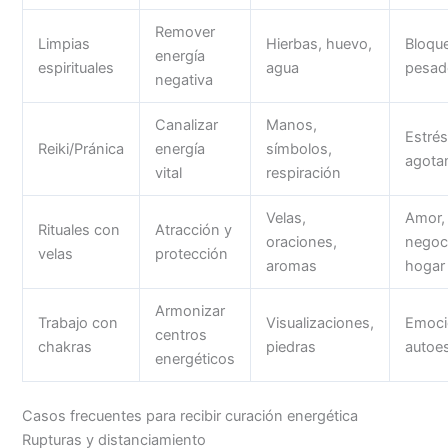
Remover
Limpias
Hierbas, huevo,
Bloqu
energía
espirituales
agua
pesad
negativa
Canalizar
Manos,
Estrés
Reiki/Pránica
energía
símbolos,
agota
vital
respiración
Velas,
Amor,
Rituales con
Atracción y
oraciones,
negoc
velas
protección
aromas
hogar
Armonizar
Trabajo con
Visualizaciones,
Emoci
centros
chakras
piedras
autoe
energéticos
Casos frecuentes para recibir curación energética
Rupturas y distanciamiento