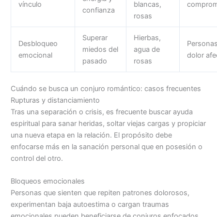
vínculo
blancas,
comprom
confianza
rosas
Superar
Hierbas,
Desbloqueo
Persona
miedos del
agua de
emocional
dolor afe
pasado
rosas
Cuándo se busca un conjuro romántico: casos frecuentes
Rupturas y distanciamiento
Tras una separación o crisis, es frecuente buscar ayuda
espiritual para sanar heridas, soltar viejas cargas y propiciar
una nueva etapa en la relación. El propósito debe
enfocarse más en la sanación personal que en posesión o
control del otro.
Bloqueos emocionales
Personas que sienten que repiten patrones dolorosos,
experimentan baja autoestima o cargan traumas
emocionales pueden beneficiarse de conjuros enfocados