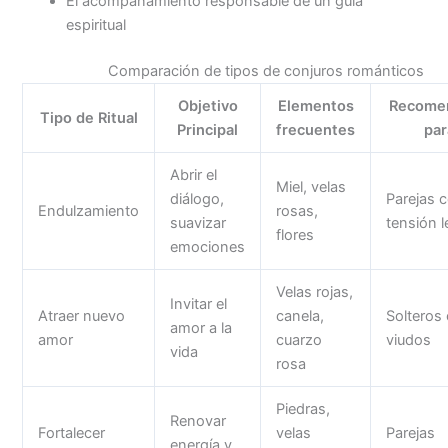
El acompañamiento responsable de un guía
espiritual
Comparación de tipos de conjuros románticos
Objetivo
Elementos
Recome
Tipo de Ritual
Principal
frecuentes
par
Abrir el
Miel, velas
diálogo,
Parejas 
Endulzamiento
rosas,
suavizar
tensión l
flores
emociones
Velas rojas,
Invitar el
Atraer nuevo
canela,
Solteros
amor a la
amor
cuarzo
viudos
vida
rosa
Piedras,
Renovar
Fortalecer
velas
Parejas
energía y