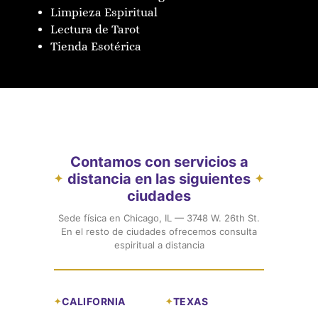
Limpieza Espiritual
Lectura de Tarot
Tienda Esotérica
Contamos con servicios a
distancia en las siguientes
✦
✦
ciudades
Sede física en Chicago, IL — 3748 W. 26th St.
En el resto de ciudades ofrecemos consulta
espiritual a distancia
CALIFORNIA
TEXAS