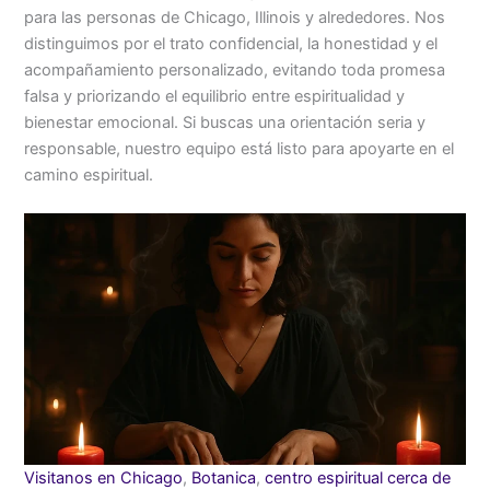
para las personas de Chicago, Illinois y alrededores. Nos
distinguimos por el trato confidencial, la honestidad y el
acompañamiento personalizado, evitando toda promesa
falsa y priorizando el equilibrio entre espiritualidad y
bienestar emocional. Si buscas una orientación seria y
responsable, nuestro equipo está listo para apoyarte en el
camino espiritual.
Visitanos en Chicago
,
Botanica
,
centro espiritual cerca de