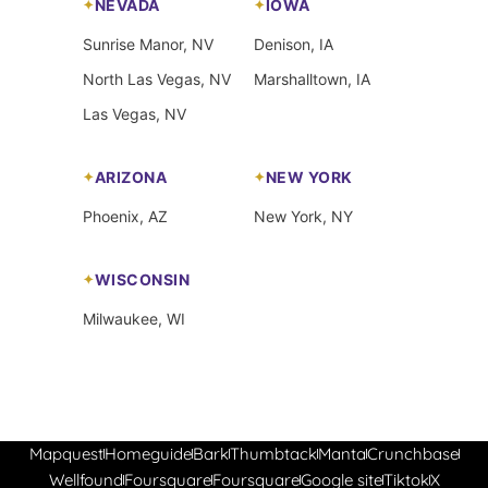
NEVADA
IOWA
Sunrise Manor, NV
Denison, IA
North Las Vegas, NV
Marshalltown, IA
Las Vegas, NV
ARIZONA
NEW YORK
Phoenix, AZ
New York, NY
WISCONSIN
Milwaukee, WI
Mapquest
Homeguide
Bark
Thumbtack
Manta
Crunchbase
Wellfound
Foursquare
Foursquare
Google site
Tiktok
X