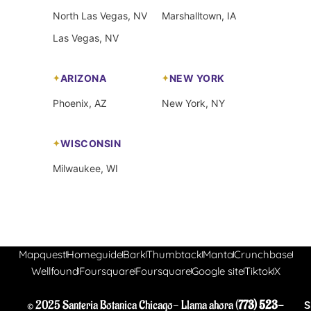
North Las Vegas, NV
Marshalltown, IA
Las Vegas, NV
ARIZONA
NEW YORK
Phoenix, AZ
New York, NY
WISCONSIN
Milwaukee, WI
Mapquest
Homeguide
Bark
Thumbtack
Manta
Crunchbase
Wellfound
Foursquare
Foursquare
Google site
Tiktok
X
© 2025 Santeria Botanica Chicago- Llama ahora (
773) 523-
S