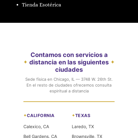
Tienda Esotérica
Contamos con servicios a
distancia en las siguientes
✦
✦
ciudades
Sede física en Chicago, IL — 3748 W. 26th St.
En el resto de ciudades ofrecemos consulta
espiritual a distancia
CALIFORNIA
TEXAS
Calexico, CA
Laredo, TX
Bell Gardens, CA
Brownsville, TX