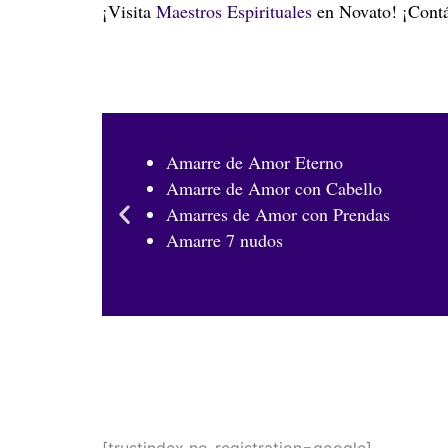
¡Visita
Maestros Espirituales
en Novato! ¡Contác
Amarre de Amor Eterno
Amarre de Amor con Cabello
Amarres de Amor con Prendas
Amarre 7 nudos
[trustindex no-registration=google]