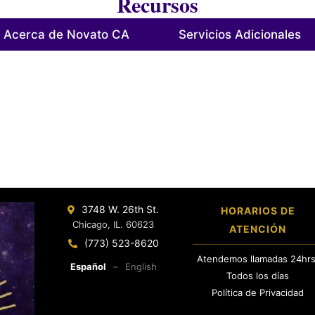
Recursos
Acerca de Novato CA
Servicios Adicionales
3748 W. 26th St.
HORARIOS DE
Chicago, IL. 60623
ATENCIÓN
(773) 523-8620
Atendemos llamadas 24hrs
Español
–
English
Todos los días
Política de Privacidad