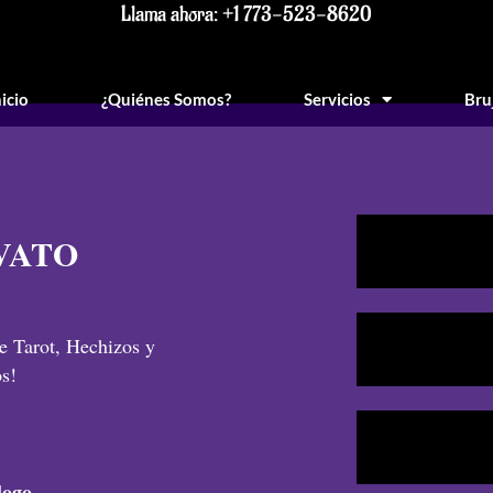
Llama ahora: +1 773-523-8620
nicio
¿Quiénes Somos?
Servicios
Bru
VATO
e Tarot, Hechizos y
s!
logo