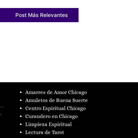
Post Más Relevantes
Amarres de Amor Chicago
Amuletos de Buena Suerte
Centro Espiritual Chicago
.
Curandero en Chicago
Limpieza Espiritual
Lectura de Tarot