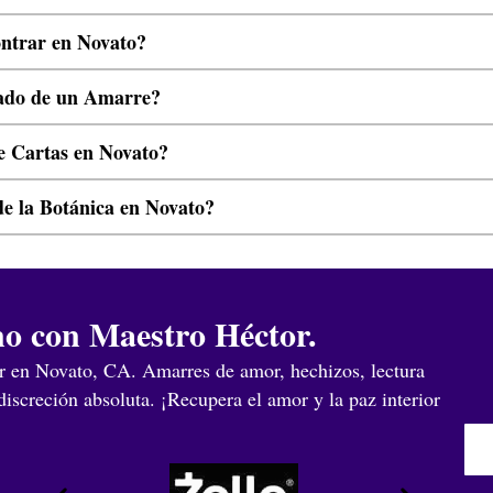
ntrar en Novato?
tado de un Amarre?
e Cartas en Novato?
de la Botánica en Novato?
no con Maestro Héctor.
r en Novato, CA. Amarres de amor, hechizos, lectura
iscreción absoluta. ¡Recupera el amor y la paz interior