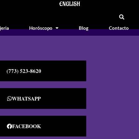
ENGLISH
jeria
Horóscopo
Blog
Contacto
(773) 523-8620
WHATSAPP
FACEBOOK