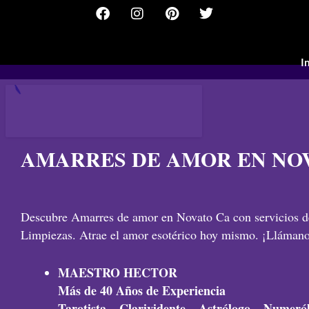
F
I
P
T
Ir
a
n
i
w
al
c
s
n
i
contenido
e
t
t
t
b
a
e
t
I
o
g
r
e
o
r
e
r
k
a
s
m
t
AMARRES DE AMOR EN NO
Descubre Amarres de amor en Novato Ca con servicios d
Limpiezas. Atrae el amor esotérico hoy mismo. ¡Llámano
MAESTRO HECTOR
Más de 40 Años de Experiencia
Tarotista – Clarividente – Astrólogo – Numeró