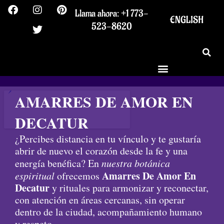
F
I
T
P
Ir
Llama ahora: +1 773-
a
n
w
i
al
ENGLISH
c
s
i
n
523-8620
contenido
e
t
t
t
b
a
t
e
o
g
e
r
o
r
r
e
k
a
s
m
t
AMARRES DE AMOR EN
DECATUR
¿Percibes distancia en tu vínculo y te gustaría
abrir de nuevo el corazón desde la fe y una
energía benéfica? En
nuestra botánica
Amarres De Amor En
espiritual
ofrecemos
Decatur
y rituales para armonizar y reconectar,
con atención en áreas cercanas, sin operar
dentro de la ciudad, acompañamiento humano
y respeto.