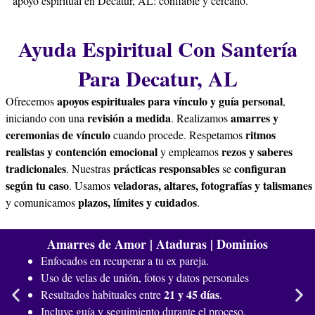
apoyo espiritual en Decatur, AL: confiable y cercano.
Ayuda Espiritual Con Santería
Para Decatur, AL
apoyos espirituales para vínculo y guía personal
Ofrecemos
,
revisión a medida
amarres y
iniciando con una
. Realizamos
ceremonias de vínculo
ritmos
cuando procede. Respetamos
realistas y contención emocional
rezos y saberes
y empleamos
tradicionales
prácticas responsables
configuran
. Nuestras
se
según tu caso
veladoras, altares, fotografías y talismanes
. Usamos
plazos, límites y cuidados
y comunicamos
.
Amarres de Amor | Ataduras | Dominios
Enfocados en recuperar a tu ex pareja.
Uso de velas de unión, fotos y datos personales
21 y 45 días
Resultados habituales entre
.
Incluye guía y seguimiento durante el proceso.