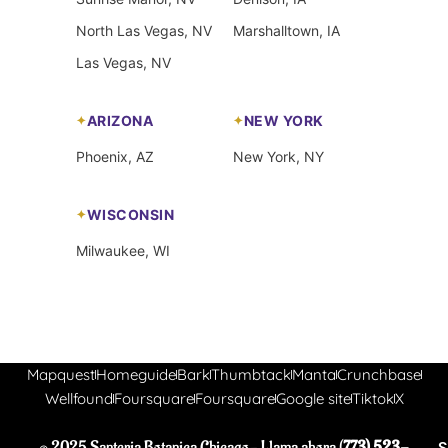
North Las Vegas, NV
Marshalltown, IA
Las Vegas, NV
ARIZONA
NEW YORK
Phoenix, AZ
New York, NY
WISCONSIN
Milwaukee, WI
Mapquest
Homeguide
Bark
Thumbtack
Manta
Crunchbase
Wellfound
Foursquare
Foursquare
Google site
Tiktok
X
© 2025 Santeria Botanica Chicago- Llama ahora (
773) 523-
S