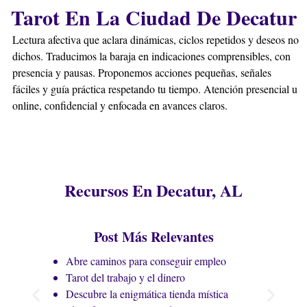
Para parejas, la limpieza puede ser paso previo a
Tarot En La Ciudad De Decatur
Amarres De Amor En Decatur, asegurando que el vínculo
se afiance sin interferencias.
Lectura afectiva que aclara dinámicas, ciclos repetidos y deseos no
¿Necesito algo de la persona para hacerle Brujería?
dichos. Traducimos la baraja en indicaciones comprensibles, con
No es obligatorio, aunque foto, nombre o prenda
presencia y pausas. Proponemos acciones pequeñas, señales
acelera. Maestros Espirituales trabaja con testigos y
fáciles y guía práctica respetando tu tiempo. Atención presencial u
ética, reforzando seguridad. Si no tienes nada,
online, confidencial y enfocada en avances claros.
procedemos con evidencia energética y oraciones. Para
amor, enlazamos con Amarres De Amor En Decatur bajo
resguardo espiritual.
¿Qué servicios de Santería en Decatur se ofrecen?
Recursos En Decatur, AL
Atendemos en Decatur con consultas a orishas,
protección, prosperidad, uniones, limpiezas y
consagraciones en nuestro Centro Espiritual. Maestros
Post Más Relevantes
Espirituales realiza ofrendas correctas, fechas de poder
y seguimiento. Integrar Santería con Amarres De Amor
Abre caminos para conseguir empleo
En Decatur mejora cohesión y frena envidias con
Tarot del trabajo y el dinero
respeto ancestral.
Descubre la enigmática tienda mística
¿Cómo proteger mi hogar de energías negativas?