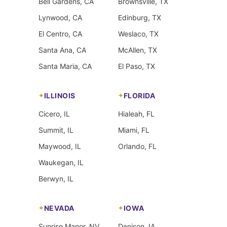
Bell Gardens, CA
Brownsville, TX
Maestros Espirituales atiende en Decatur con Amarres
Lynwood, CA
Edinburg, TX
de Amor, Lectura del Tarot, Brujería, Hechizos, Dominios,
Alejamientos y Limpieza Espiritual. El Maestro Hector,
El Centro, CA
Weslaco, TX
Descendiente De Chamanes Mexicanos De Oaxaca,
Santa Ana, CA
McAllen, TX
Experto En Amarres De Amor, lidera cada caso.
Santa Maria, CA
El Paso, TX
Cubrimos áreas cercanas e integramos Amarres De
Amor En Decatur con ética y resultados.
ILLINOIS
FLORIDA
Cicero, IL
Hialeah, FL
Summit, IL
Miami, FL
Maywood, IL
Orlando, FL
Waukegan, IL
Berwyn, IL
NEVADA
IOWA
Sunrise Manor, NV
Denison, IA