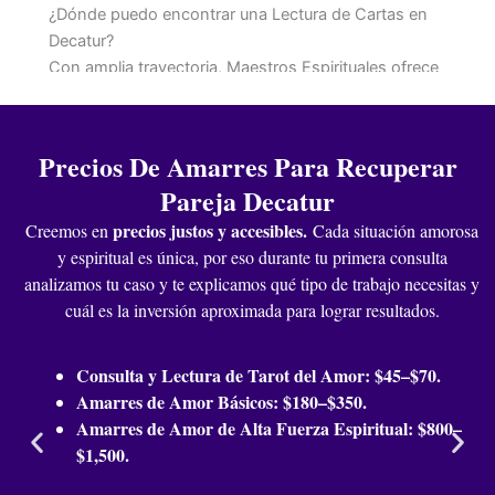
¿Dónde puedo encontrar una Lectura de Cartas en
Decatur?
Con amplia trayectoria, Maestros Espirituales ofrece
lecturas de cartas en Decatur: Tarot del Amor, Caracoles
y quiromancia. Brindamos interpretaciones precisas y
acciones concretas. Reserva hoy; podemos
Precios De Amarres Para Recuperar
complementar con Amarres De Amor En Decatur
Pareja Decatur
cuando el caso lo exige para reconciliar y abrir caminos
afectivos.
precios justos y accesibles
.
Creemos en
Cada situación amorosa
¿Qué diferencia hay entre hechizos y rituales?
y espiritual es única, por eso durante tu primera consulta
En Maestros Espirituales, hechizos son acciones
analizamos tu caso y te explicamos qué tipo de trabajo necesitas y
puntuales; rituales integran etapas y ofrendas para
cuál es la inversión aproximada para lograr resultados.
cambios profundos. Combinamos según objetivo, con
protección y seguimiento. Para pareja, articulamos
Consulta y Lectura de Tarot del Amor: $45–$70.
rituales con Amarres De Amor En Decatur buscando
Amarres de Amor Básicos: $180–$350.
resultados consistentes y medibles.
Amarres de Amor de Alta Fuerza Espiritual: $800–
¿Qué productos de Botánica puedo encontrar en
$1,500.
Decatur?
En nuestra botánica en Decatur encuentras velas