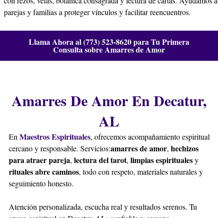
con rezos, velas, botánica consagrada y lectura de cartas. Ayudamos a
parejas y familias a proteger vínculos y facilitar reencuentros.
Llama Ahora al (773) 523-8620 para Tu Primera
Consulta sobre Amarres de Amor
Amarres De Amor En Decatur,
AL
Maestros Espirituales
En
, ofrecemos acompañamiento espiritual
amarres de amor
hechizos
cercano y responsable. Servicios:
,
para atraer pareja
lectura del tarot
limpias espirituales
,
,
y
rituales abre caminos
, todo con respeto, materiales naturales y
seguimiento honesto.
Atención personalizada, escucha real y resultados serenos. Tu