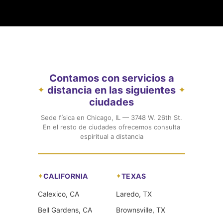
Contamos con servicios a
distancia en las siguientes
✦
✦
ciudades
Sede física en Chicago, IL — 3748 W. 26th St.
En el resto de ciudades ofrecemos consulta
espiritual a distancia
CALIFORNIA
TEXAS
Calexico, CA
Laredo, TX
Bell Gardens, CA
Brownsville, TX