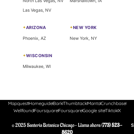
North Las Vegas, NV
Marshalltown, IA
Las Vegas, NV
ARIZONA
NEW YORK
Phoenix, AZ
New York, NY
WISCONSIN
Milwaukee, WI
Mapquest
Homeguide
Bark
Thumbtack
Manta
Crunchbase
Wellfound
Foursquare
Foursquare
Google site
Tiktok
X
© 2025 Santeria Botanica Chicago- Llama ahora (
773) 523-
S
8620