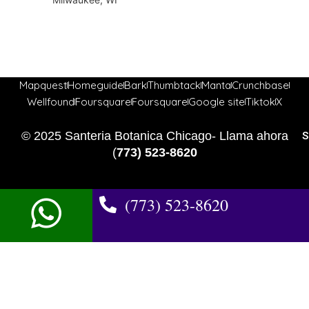
Mapquest
Homeguide
Bark
Thumbtack
Manta
Crunchbase
Wellfound
Foursquare
Foursquare
Google site
Tiktok
X
© 2025 Santeria Botanica Chicago- Llama ahora
S
(
773) 523-8620
(773) 523-8620