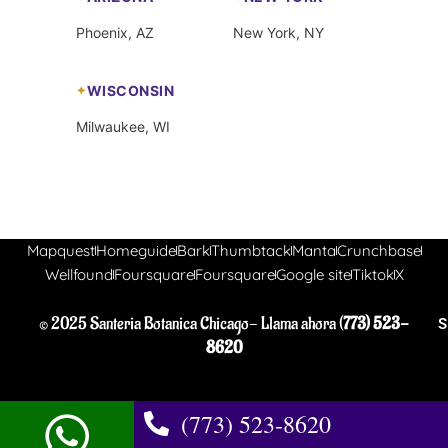
Phoenix, AZ
New York, NY
WISCONSIN
Milwaukee, WI
Mapquest
Homeguide
Bark
Thumbtack
Manta
Crunchbase
Wellfound
Foursquare
Foursquare
Google site
Tiktok
X
© 2025 Santeria Botanica Chicago- Llama ahora (
773) 523-
S
8620
(773) 523-8620