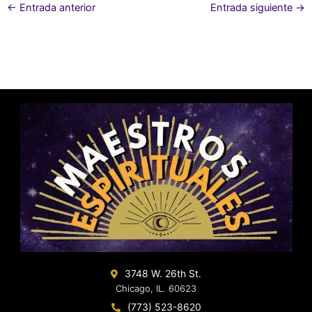
←
Entrada anterior
Entrada siguiente
→
3748 W. 26th St.
Chicago, IL. 60623
(773) 523-8620