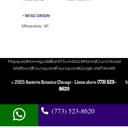
WISCONSIN
Milwaukee, WI
Mapquest
Homeguide
Bark
Thumbtack
Manta
Crunchbase
Wellfound
Foursquare
Foursquare
Google site
Tiktok
X
© 2025 Santeria Botanica Chicago- Llama ahora (
773) 523-
S
8620
(773) 523-8620