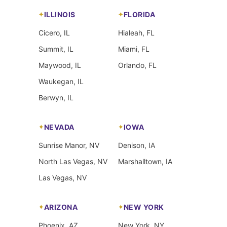
ILLINOIS
FLORIDA
Cicero, IL
Hialeah, FL
Summit, IL
Miami, FL
Maywood, IL
Orlando, FL
Waukegan, IL
Berwyn, IL
NEVADA
IOWA
Sunrise Manor, NV
Denison, IA
North Las Vegas, NV
Marshalltown, IA
Las Vegas, NV
ARIZONA
NEW YORK
Phoenix, AZ
New York, NY