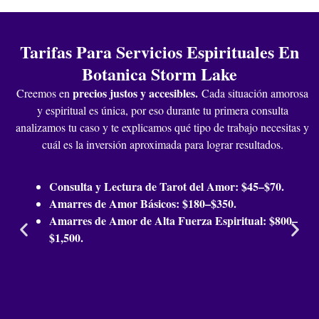
Si experimentas cansancio constante, mala suerte
persistente o pesadillas recurrentes, podrías necesitar
una limpieza espiritual. Este servicio elimina energías
Tarifas Para Servicios Espirituales En
negativas y bloqueos, restaurando tu equilibrio y
Botanica Storm Lake
abriendo caminos para nuevas oportunidades positivas
en tu vida.
precios justos y accesibles
.
Creemos en
Cada situación amorosa
¿Realizan Limpiezas Espirituales en Storm Lake?
y espiritual es única, por eso durante tu primera consulta
Sí, realizamos poderosas Limpiezas Espirituales en
analizamos tu caso y te explicamos qué tipo de trabajo necesitas y
Storm Lake. Este servicio es fundamental para eliminar
cuál es la inversión aproximada para lograr resultados.
malas vibras, romper maldiciones y proteger tu aura,
permitiéndote avanzar con claridad y paz mental en tu
Consulta y Lectura de Tarot del Amor: $45–$70.
día a día.
Amarres de Amor Básicos: $180–$350.
¿Qué diferencia a un amarre de amor de un hechizo de
Amarres de Amor de Alta Fuerza Espiritual: $800–
amor?
$1,500.
Un amarre de amor busca unir y comprometer a dos
almas de forma duradera, mientras que un hechizo de
amor puede enfocarse en atraer pasión o interés inicial.
El amarre trabaja sobre la voluntad y el compromiso a un
nivel espiritual más profundo y permanente.