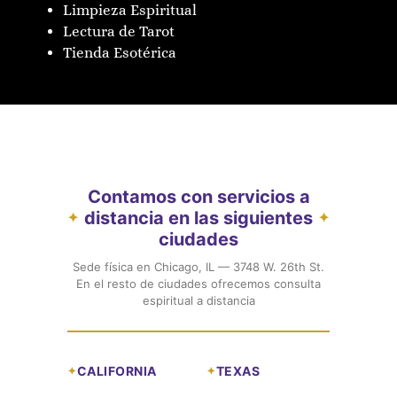
Limpieza Espiritual
Lectura de Tarot
Tienda Esotérica
Contamos con servicios a
distancia en las siguientes
✦
✦
ciudades
Sede física en Chicago, IL — 3748 W. 26th St.
En el resto de ciudades ofrecemos consulta
espiritual a distancia
CALIFORNIA
TEXAS