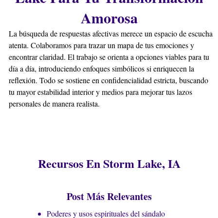
Amorosa
autoridad en una situación. Se recomienda en casos de
desobediencia extrema o cuando se necesita
La búsqueda de respuestas afectivas merece un espacio de escucha
restablecer el orden.
atenta. Colaboramos para trazar un mapa de tus emociones y
¿Hay estacionamiento disponible cerca de la Botánica
encontrar claridad. El trabajo se orienta a opciones viables para tu
en Storm Lake?
día a día, introduciendo enfoques simbólicos si enriquecen la
Sí, hay amplio estacionamiento disponible cerca de
reflexión. Todo se sostiene en confidencialidad estricta, buscando
nuestra botánica en Storm Lake. La zona cuenta con
tu mayor estabilidad interior y medios para mejorar tus lazos
parquímetros en calles aledañas y estacionamientos
personales de manera realista.
públicos gratuitos y de pago a corta distancia,
facilitando tu visita sin complicaciones.
¿Qué productos de Botánica puedo encontrar en Storm
Lake?
En nuestra botánica en Storm Lake encontrarás velas
Recursos En Storm Lake, IA
rituales, hierbas sagradas, inciensos, aceites esenciales,
piedras energéticas y figas de protección. Todos los
productos son seleccionados para potenciar rituales y
Post Más Relevantes
apoyar tu camino espiritual personal.
¿Puede un alejamiento ayudar a proteger mi relación en
Poderes y usos espirituales del sándalo