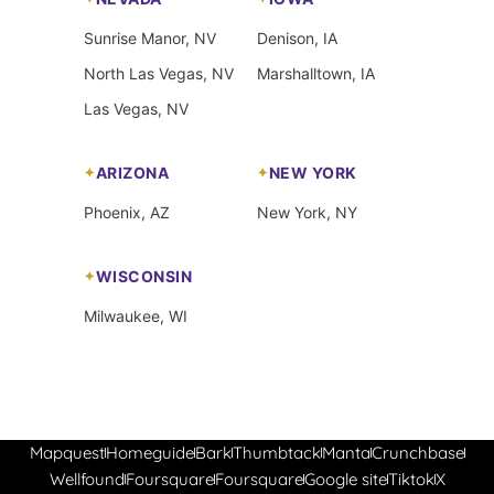
Sunrise Manor, NV
Denison, IA
North Las Vegas, NV
Marshalltown, IA
Las Vegas, NV
ARIZONA
NEW YORK
Phoenix, AZ
New York, NY
WISCONSIN
Milwaukee, WI
Mapquest
Homeguide
Bark
Thumbtack
Manta
Crunchbase
Wellfound
Foursquare
Foursquare
Google site
Tiktok
X