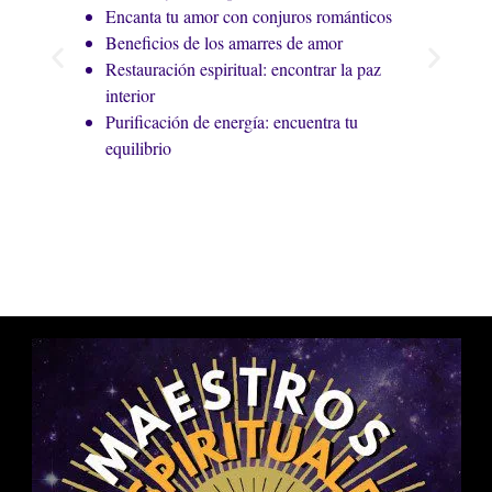
Storm Lake?
Encanta tu amor con conjuros románticos
Definitivamente. Un servicio de alejamiento en Storm
Beneficios de los amarres de amor
Lake, realizado por Maestros Espirituales, elimina
Restauración espiritual: encontrar la paz
influencias negativas o terceras personas que
interior
amenazan tu relación, creando un escudo protector que
Purificación de energía: encuentra tu
fortalece el vínculo exclusivo con tu pareja.
equilibrio
¿Es posible revertir un trabajo de brujería negativo?
Sí, es posible revertir un trabajo de brujería negativo
mediante una limpieza espiritual profunda y rituales de
protección específicos. Identificar la fuente del ataque
es el primer paso para neutralizar sus efectos y restaurar
tu bienestar.
¿Por qué elegir al Maestro Héctor para un Amarre de
Amor en Storm Lake?
Elige al Maestro Héctor por su linaje directo de
chamanes de Oaxaca. Su experiencia garantiza Amarres
de Amor en Storm Lake realizados con sabiduría
ancestral y poder genuino, ofreciendo soluciones
duraderas y éticas para el amor.