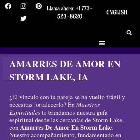
F
I
T
P
Ir
Llama ahora: +1 773-
a
n
w
i
al
ENGLISH
c
s
i
n
523-8620
contenido
e
t
t
t
b
a
t
e
o
g
e
r
o
r
r
e
k
a
s
m
t
AMARRES DE AMOR EN
STORM LAKE, IA
¿El vínculo con tu pareja se ha vuelto frágil y
necesitas fortalecerlo? En
Maestros
Espirituales
te brindamos nuestra guía
espiritual desde las cercanías de Storm Lake,
Amarres De Amor En Storm Lake
con
.
Nuestro acompañamiento, fundamentado en