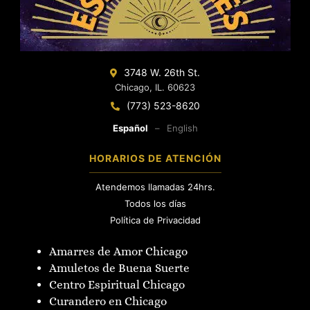
¿Qué debo esperar durante una consulta espiritual
inicial?
Durante una consulta inicial, se evaluará tu situación
energética mediante preguntas o herramientas como el
3748 W. 26th St.
tarot. Se identifican bloqueos y se te explica el proceso
Chicago, IL. 60623
recomendado, asegurando que comprendas cada paso
(773) 523-8620
del trabajo espiritual a realizar.
Español
–
English
HORARIOS DE ATENCIÓN
Atendemos llamadas 24hrs.
Todos los días
Política de Privacidad
Amarres de Amor Chicago
Amuletos de Buena Suerte
Centro Espiritual Chicago
Curandero en Chicago