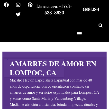
F
I
T
P
Ir
Llama ahora: +1 773-
a
n
w
i
al
ENGLISH
c
s
i
n
523-8620
contenido
e
t
t
t
b
a
t
e
o
g
e
r
o
r
r
e
k
a
s
m
t
AMARRES DE AMOR EN
LOMPOC, CA
Maestro Héctor, Especialista Espiritual con más de 40
años de experiencia, ofrece orientación confiable en
amarres de amor y servicios espirituales para Lompoc, CA
y zonas como Santa Maria y Vandenberg Village.
Mediante atención a distancia, brinda limpiezas, rituales y