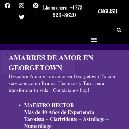
F
I
T
P
Ir
Llama ahora: +1 773-
a
n
w
i
al
ENGLISH
c
s
i
n
523-8620
contenido
e
t
t
t
b
a
t
e
o
g
e
r
o
r
r
e
k
a
s
m
t
AMARRES DE AMOR EN
GEORGETOWN
Descubre Amarres de amor en Georgetown Tx con
servicios como Brujos, Hechizos y Tarot para
transformar tu vida. ¡Contáctanos hoy!
MAESTRO HECTOR
Más de 40 Años de Experiencia
Tarotista – Clarividente – Astrólogo –
Numerólogo