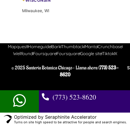
WISCONSIN
Milwaukee, WI
Mapquest
Homeguide
Bark
Thumbtack
Manta
Crunchbase
Wellfound
Foursquare
Foursquare
Google site
Tiktok
X
© 2025 Santeria Botanica Chicago- Llama ahora (
773) 523-
S
8620
(773) 523-8620
Optimized by Seraphinite Accelerator
Turns on site high speed to be attractive for people and search engines.