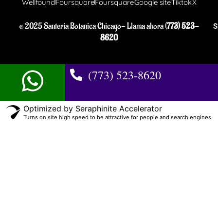
Wellfound
Foursquare
Foursquare
Google site
Tiktok
X
© 2025 Santeria Botanica Chicago- Llama ahora (
773) 523-
S
8620
(773) 523-8620
Optimized by Seraphinite Accelerator
Turns on site high speed to be attractive for people and search engines.