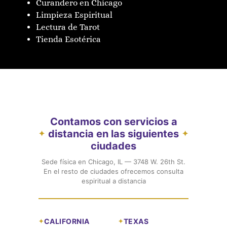
Curandero en Chicago
Limpieza Espiritual
Lectura de Tarot
Tienda Esotérica
Contamos con servicios a
distancia en las siguientes
✦
✦
ciudades
Sede física en Chicago, IL — 3748 W. 26th St.
En el resto de ciudades ofrecemos consulta
espiritual a distancia
CALIFORNIA
TEXAS