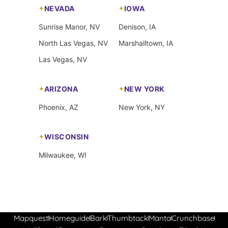
NEVADA
IOWA
Sunrise Manor, NV
Denison, IA
North Las Vegas, NV
Marshalltown, IA
Las Vegas, NV
ARIZONA
NEW YORK
Phoenix, AZ
New York, NY
WISCONSIN
Milwaukee, WI
Mapquest
Homeguide
Bark
Thumbtack
Manta
Crunchbase