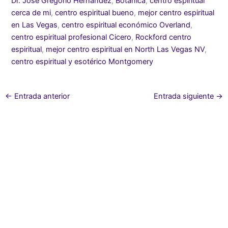
Dr. José Gregorio Hernández
,
Botanica
,
centro espiritual
cerca de mi
,
centro espiritual bueno
,
mejor centro espiritual
en Las Vegas
,
centro espiritual económico Overland
,
centro espiritual profesional Cicero
,
Rockford centro
espiritual
,
mejor centro espiritual en North Las Vegas NV
,
centro espiritual y esotérico Montgomery
←
Entrada anterior
Entrada siguiente
→