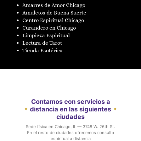
Amarres de Amor Chicago
Amuletos de Buena Suerte
Centro Espiritual Chicago
Curandero en Chicago
Limpieza Espiritual
Lectura de Tarot
Tienda Esotérica
Contamos con servicios a
distancia en las siguientes
✦
✦
ciudades
Sede física en Chicago, IL — 3748 W. 26th St.
En el resto de ciudades ofrecemos consulta
espiritual a distancia