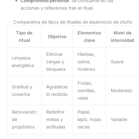
Compromiso personal
: Sé constante en tus
acciones y reflexiones tras el ritual.
Comparativa de tipos de rituales de equinoccio de otoño
Tipo de
Elementos
Nivel de
Objetivo
ritual
clave
intensidad
Eliminar
Hierbas,
Limpieza
cargas y
salvia,
Suave
energética
bloqueos
incienso
Frutas,
Gratitud y
Agradecer
semillas,
Moderado
cosecha
lo recibido
velas
Renovación
Redefinir
Papel,
de
metas y
lapiz, hojas
Variable
propósitos
actitudes
secas