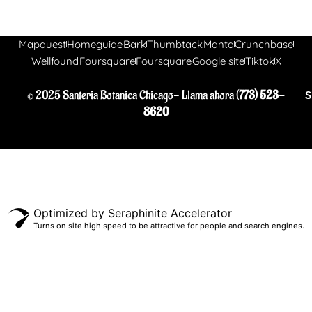
Mapquest
Homeguide
Bark
Thumbtack
Manta
Crunchbase
Wellfound
Foursquare
Foursquare
Google site
Tiktok
X
© 2025 Santeria Botanica Chicago- Llama ahora (
773) 523-
S
8620
Optimized by Seraphinite Accelerator
Turns on site high speed to be attractive for people and search engines.