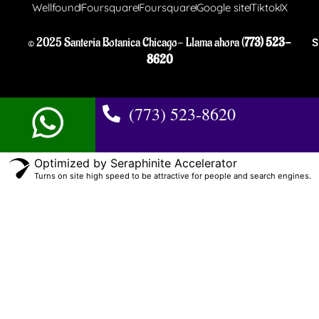
Wellfound
Foursquare
Foursquare
Google site
Tiktok
X
© 2025 Santeria Botanica Chicago- Llama ahora (
773) 523-
S
8620
(773) 523-8620
Optimized by Seraphinite Accelerator
Turns on site high speed to be attractive for people and search engines.