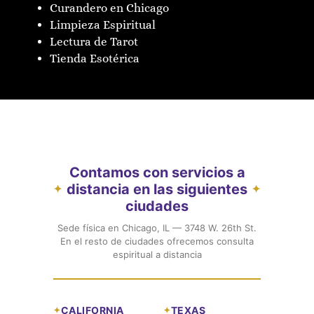
Curandero en Chicago
Limpieza Espiritual
Lectura de Tarot
Tienda Esotérica
Contamos con servicios a
distancia en las siguientes
✦
✦
ciudades
Sede física en Chicago, IL — 3748 W. 26th St.
En el resto de ciudades ofrecemos consulta
espiritual a distancia
CALIFORNIA
TEXAS