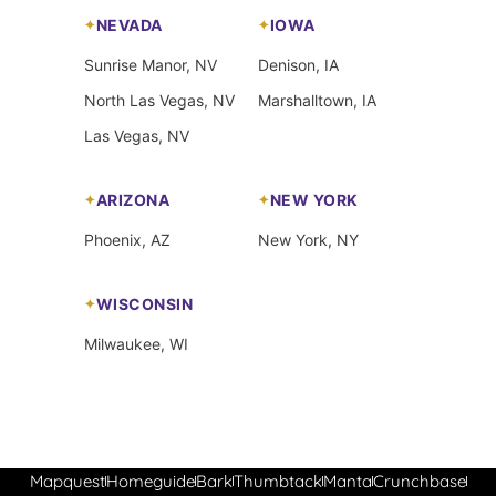
NEVADA
IOWA
Sunrise Manor, NV
Denison, IA
North Las Vegas, NV
Marshalltown, IA
Las Vegas, NV
ARIZONA
NEW YORK
Phoenix, AZ
New York, NY
WISCONSIN
Milwaukee, WI
Mapquest
Homeguide
Bark
Thumbtack
Manta
Crunchbase