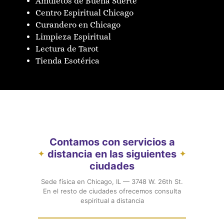
Amuletos de Buena Suerte
Centro Espiritual Chicago
Curandero en Chicago
Limpieza Espiritual
Lectura de Tarot
Tienda Esotérica
Contamos con servicios a
distancia en las siguientes
✦
✦
ciudades
Sede física en Chicago, IL — 3748 W. 26th St.
En el resto de ciudades ofrecemos consulta
espiritual a distancia