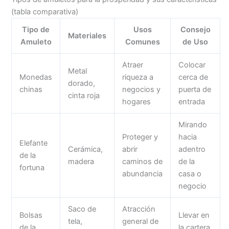
(tabla comparativa)
Tipo de
Usos
Consejo
Materiales
Amuleto
Comunes
de Uso
Atraer
Colocar
Metal
Monedas
riqueza a
cerca de
dorado,
chinas
negocios y
puerta de
cinta roja
hogares
entrada
Mirando
Proteger y
hacia
Elefante
Cerámica,
abrir
adentro
de la
madera
caminos de
de la
fortuna
abundancia
casa o
negocio
Saco de
Atracción
Bolsas
Llevar en
tela,
general de
de la
la cartera