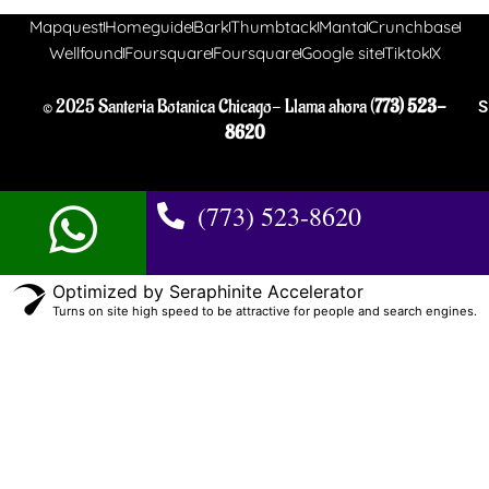
Mapquest
Homeguide
Bark
Thumbtack
Manta
Crunchbase
Wellfound
Foursquare
Foursquare
Google site
Tiktok
X
© 2025 Santeria Botanica Chicago- Llama ahora (
773) 523-
S
8620
(773) 523-8620
Optimized by Seraphinite Accelerator
Turns on site high speed to be attractive for people and search engines.