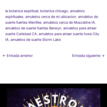
la botanica espiritual
,
botanica chicago
,
amuletos
espirituales
,
amuletos cerca de mi ubicacion
,
amuletos de
suerte fuertes Menifee
,
amuletos cerca de Muscatine IA
,
amuletos de suerte fuertes Berwyn
,
amuletos para atraer
suerte Carlsbad CA
,
amuletos para atraer suerte Iowa City
IA
,
amuletos de suerte Storm Lake
←
Entrada anterior
Entrada siguiente
→