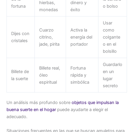
hierbas,
dinero y
fortuna
o bolso
monedas
éxito
Usar
Cuarzo
Activa la
como
Dijes con
citrino,
energía del
colgante
cristales
jade, pirita
portador
o en el
bolsillo
Guardarlo
Billete real,
Fortuna
Billete de
en un
óleo
rápida y
la suerte
lugar
espiritual
simbólica
secreto
Un análisis más profundo sobre
objetos que impulsan la
buena suerte en el hogar
puede ayudarte a elegir el
adecuado.
Situaciones frecuentes en las que se buscan amuletos para