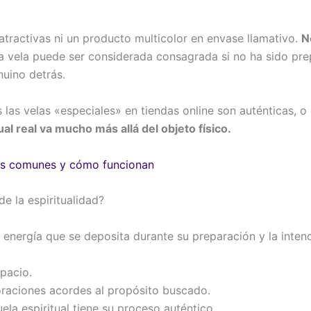
tractivas ni un producto multicolor en envase llamativo.
N
vela puede ser considerada consagrada si no ha sido pre
nuino detrás.
 las velas «especiales» en tiendas online son auténticas, o
tual real va mucho más allá del objeto físico.
les comunes y cómo funcionan
e la espiritualidad?
 energía que se deposita durante su preparación y la inten
spacio.
 oraciones acordes al propósito buscado.
uela espiritual tiene su proceso auténtico.