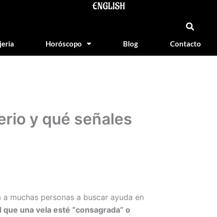
ENGLISH
jeria
Horóscopo
Blog
Contacto
erio y qué señales
eva a muchas personas a buscar ayuda en
d que una vela esté “consagrada” o