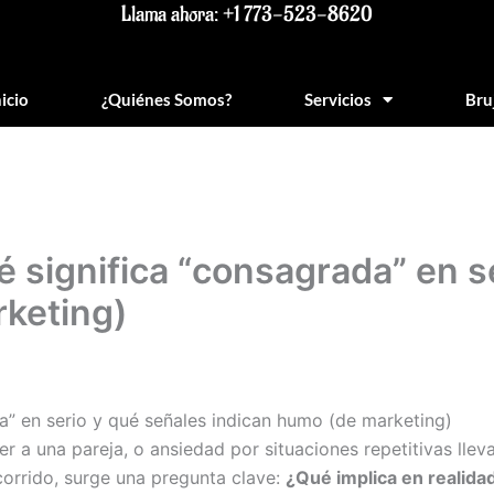
Llama ahora: +1 773-523-8620
nicio
¿Quiénes Somos?
Servicios
Bru
é significa “consagrada” en s
rketing)
a” en serio y qué señales indican humo (de marketing)
r a una pareja, o ansiedad por situaciones repetitivas ll
ecorrido, surge una pregunta clave:
¿Qué implica en realida