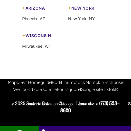
ARIZONA
NEW YORK
Phoenix, AZ
New York, NY
WISCONSIN
Milwaukee, WI
Mapquest
Homeguide
Bark
Thumbtack
Manta
Crunchbase
Wellfound
Foursquare
Foursquare
Google site
Tiktok
X
© 2025 Santeria Botanica Chicago- Llama ahora (
773) 523-
S
8620