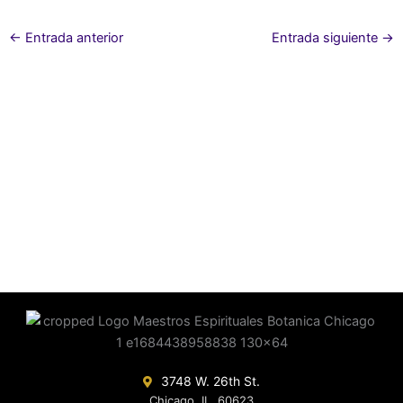
←
Entrada anterior
Entrada siguiente
→
3748 W. 26th St.
Chicago, IL. 60623