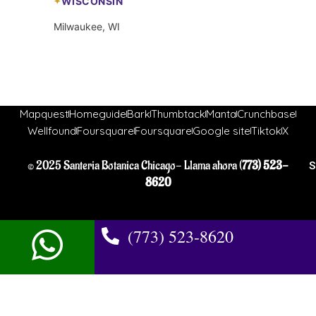
WISCONSIN
Milwaukee, WI
Mapquest
Homeguide
Bark
Thumbtack
Manta
Crunchbase
Wellfound
Foursquare
Foursquare
Google site
Tiktok
X
© 2025 Santeria Botanica Chicago- Llama ahora (
773) 523-
S
8620
(773) 523-8620