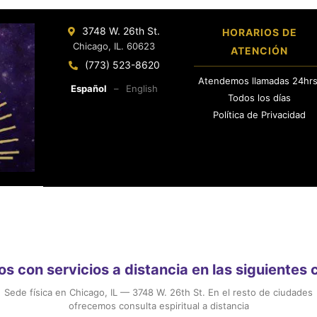
3748 W. 26th St.
HORARIOS DE
Chicago, IL. 60623
ATENCIÓN
(773) 523-8620
Atendemos llamadas 24hrs
Español
–
English
Todos los días
Política de Privacidad
 con servicios a distancia en las siguientes
Sede física en Chicago, IL — 3748 W. 26th St. En el resto de ciudades
ofrecemos consulta espiritual a distancia