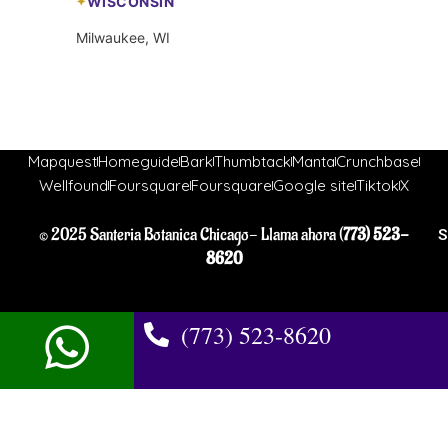
WISCONSIN
Milwaukee, WI
Mapquest
Homeguide
Bark
Thumbtack
Manta
Crunchbase
Wellfound
Foursquare
Foursquare
Google site
Tiktok
X
© 2025 Santeria Botanica Chicago- Llama ahora (
773) 523-
S
8620
(773) 523-8620