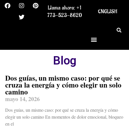
F
I
T
P
Ir
Llama ahora: +1
a
n
w
i
al
ENGLISH
c
s
i
n
773-523-8620
contenido
e
t
t
t
b
a
t
e
o
g
e
r
o
r
r
e
k
a
s
m
t
Blog
Dos guías, un mismo caso: por qué se
cruza la energía y cómo elegir un solo
camino
mayo 14, 2026
Dos guías, un mismo caso: por qué se cruza la energía y cómo
elegir un solo camino En momentos de dolor emocional, bloqueo
en el