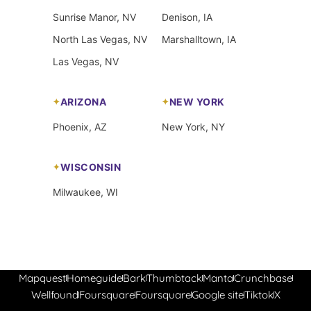
Sunrise Manor, NV
Denison, IA
North Las Vegas, NV
Marshalltown, IA
Las Vegas, NV
ARIZONA
NEW YORK
Phoenix, AZ
New York, NY
WISCONSIN
Milwaukee, WI
Mapquest
Homeguide
Bark
Thumbtack
Manta
Crunchbase
Wellfound
Foursquare
Foursquare
Google site
Tiktok
X