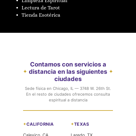
Limpieza Espiritual
Lectura de Tarot
Tienda Esotérica
Contamos con servicios a
distancia en las siguientes
✦
✦
ciudades
Sede física en Chicago, IL — 3748 W. 26th St.
En el resto de ciudades ofrecemos consulta
espiritual a distancia
CALIFORNIA
TEXAS
Calexico, CA
Laredo, TX