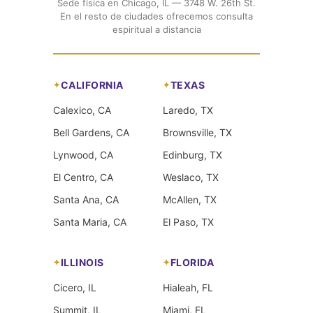
Sede física en Chicago, IL — 3748 W. 26th St.
En el resto de ciudades ofrecemos consulta
espiritual a distancia
CALIFORNIA
TEXAS
Calexico, CA
Laredo, TX
Bell Gardens, CA
Brownsville, TX
Lynwood, CA
Edinburg, TX
El Centro, CA
Weslaco, TX
Santa Ana, CA
McAllen, TX
Santa Maria, CA
El Paso, TX
ILLINOIS
FLORIDA
Cicero, IL
Hialeah, FL
Summit, IL
Miami, FL