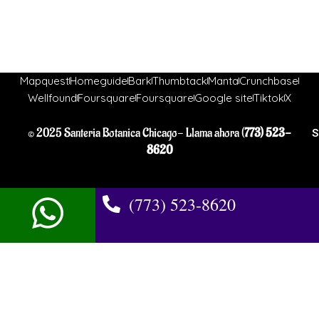
Mapquest
Homeguide
Bark
Thumbtack
Manta
Crunchbase
Wellfound
Foursquare
Foursquare
Google site
Tiktok
X
© 2025 Santeria Botanica Chicago- Llama ahora (
773) 523-
S
8620
(773) 523-8620