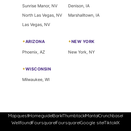
Sunrise Manor, NV
Denison, IA
North Las Vegas, NV
Marshalltown, IA
Las Vegas, NV
ARIZONA
NEW YORK
Phoenix, AZ
New York, NY
WISCONSIN
Milwaukee, WI
Mapquest
Homeguide
Bark
Thumbtack
Manta
Crunchbase
Wellfound
Foursquare
Foursquare
Google site
Tiktok
X