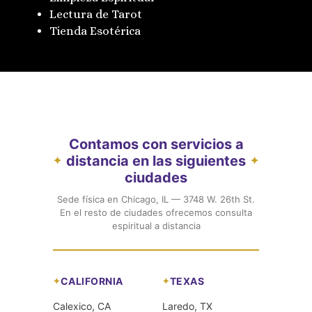
Lectura de Tarot
Tienda Esotérica
Contamos con servicios a
distancia en las siguientes
✦
✦
ciudades
Sede física en Chicago, IL — 3748 W. 26th St.
En el resto de ciudades ofrecemos consulta
espiritual a distancia
CALIFORNIA
TEXAS
Calexico, CA
Laredo, TX