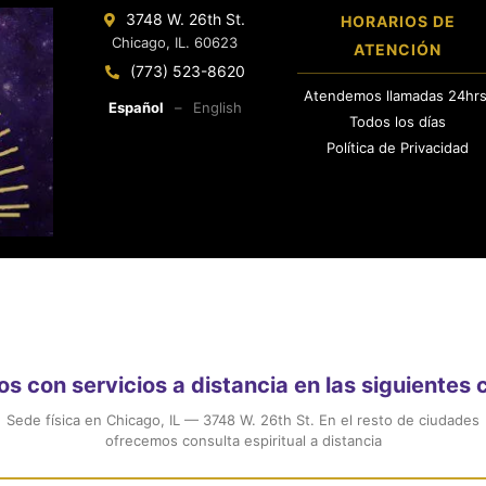
3748 W. 26th St.
HORARIOS DE
Chicago, IL. 60623
ATENCIÓN
(773) 523-8620
Atendemos llamadas 24hrs
Español
–
English
Todos los días
Política de Privacidad
 con servicios a distancia en las siguientes
Sede física en Chicago, IL — 3748 W. 26th St. En el resto de ciudades
ofrecemos consulta espiritual a distancia