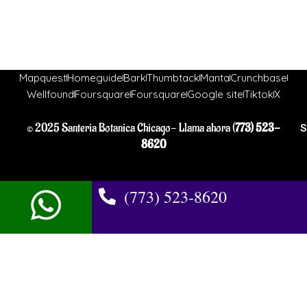
Mapquest
Homeguide
Bark
Thumbtack
Manta
Crunchbase
Wellfound
Foursquare
Foursquare
Google site
Tiktok
X
© 2025 Santeria Botanica Chicago- Llama ahora (
773) 523-
S
8620
(773) 523-8620