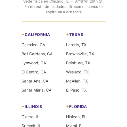
Sede física en Chicago, IL — 3748 W. 26th St.
En el resto de ciudades ofrecemos consulta
espiritual a distancia
CALIFORNIA
TEXAS
Calexico, CA
Laredo, TX
Bell Gardens, CA
Brownsville, TX
Lynwood, CA
Edinburg, TX
El Centro, CA
Weslaco, TX
Santa Ana, CA
McAllen, TX
Santa Maria, CA
El Paso, TX
ILLINOIS
FLORIDA
Cicero, IL
Hialeah, FL
Summit, IL
Miami, FL