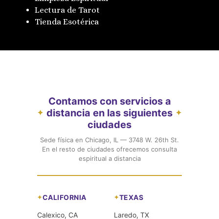
Lectura de Tarot
Tienda Esotérica
Contamos con servicios a
distancia en las siguientes
✦
✦
ciudades
Sede física en Chicago, IL — 3748 W. 26th St.
En el resto de ciudades ofrecemos consulta
espiritual a distancia
CALIFORNIA
TEXAS
Calexico, CA
Laredo, TX