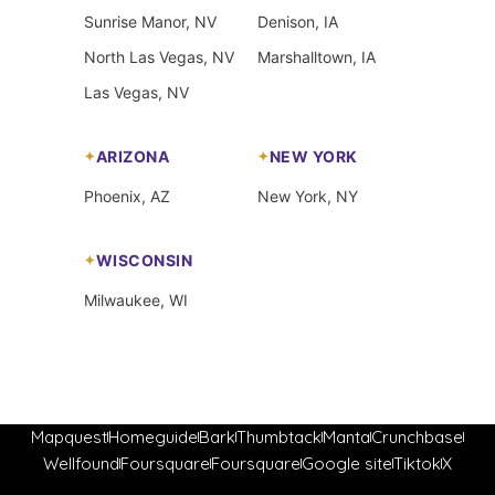
Sunrise Manor, NV
Denison, IA
North Las Vegas, NV
Marshalltown, IA
Las Vegas, NV
ARIZONA
NEW YORK
Phoenix, AZ
New York, NY
WISCONSIN
Milwaukee, WI
Mapquest
Homeguide
Bark
Thumbtack
Manta
Crunchbase
Wellfound
Foursquare
Foursquare
Google site
Tiktok
X