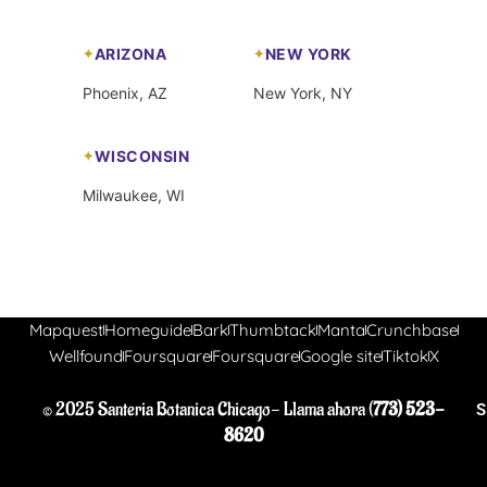
ARIZONA
NEW YORK
Phoenix, AZ
New York, NY
WISCONSIN
Milwaukee, WI
Mapquest
Homeguide
Bark
Thumbtack
Manta
Crunchbase
Wellfound
Foursquare
Foursquare
Google site
Tiktok
X
© 2025 Santeria Botanica Chicago- Llama ahora (
773) 523-
S
8620