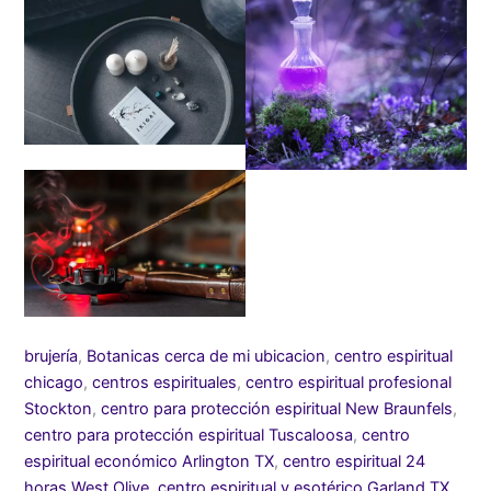
brujería
,
Botanicas cerca de mi ubicacion
,
centro espiritual
chicago
,
centros espirituales
,
centro espiritual profesional
Stockton
,
centro para protección espiritual New Braunfels
,
centro para protección espiritual Tuscaloosa
,
centro
espiritual económico Arlington TX
,
centro espiritual 24
horas West Olive
,
centro espiritual y esotérico Garland TX