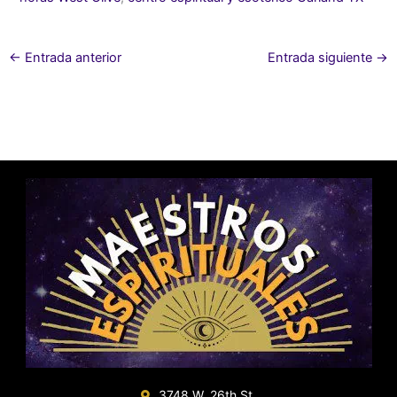
←
Entrada anterior
Entrada siguiente
→
3748 W. 26th St.