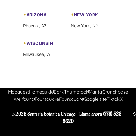
ARIZONA
NEW YORK
Phoenix, AZ
New York, NY
WISCONSIN
Milwaukee, WI
Mapquest
Homeguide
Bark
Thumbtack
Manta
Crunchbase
Wellfound
Foursquare
Foursquare
Google site
Tiktok
X
© 2025 Santeria Botanica Chicago- Llama ahora (
773) 523-
S
8620