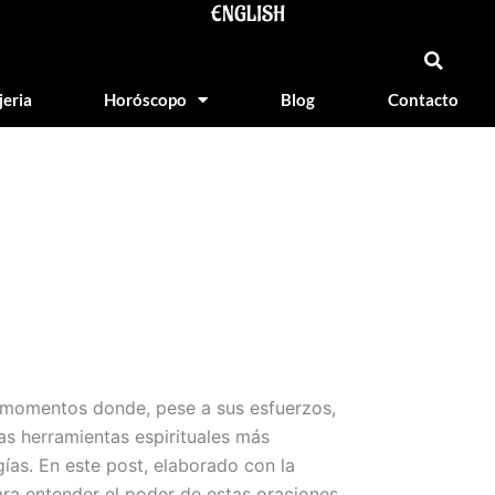
ENGLISH
jeria
Horóscopo
Blog
Contacto
n momentos donde, pese a sus esfuerzos,
as herramientas espirituales más
ías. En este post, elaborado con la
ara entender el poder de estas oraciones,