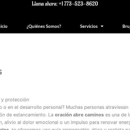
Llama ahora: +1 773-523-8620
nicio
¿Quiénes Somos?
Servicios
Bru
s
a y protección
ajo o en el desarrollo personal? Muchas personas atraviesa
ión de estancamiento. La
oración abre caminos
es una de l
, alivio al dolor emocional o un impulso para renovar energ
ales
, te ofrecemos una guía responsable, ética y realista p