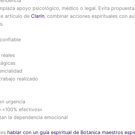
pendencia
emplaza apoyo psicológico, médico o legal. Evita propuest
te artículo de
Clarín
, combinar acciones espirituales con a
s.
 confiable
 reales
mágicas
encialidad
trabajo realizado
on urgencia
 o «100% efectivos»
ntan la dependencia emocional
edes
hablar con un guía espiritual de Botanica maestros espir