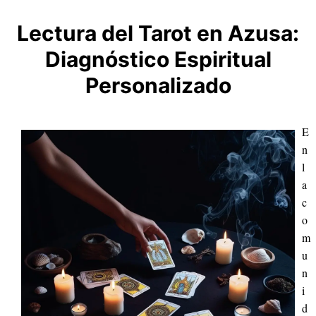
Lectura del Tarot en Azusa:
Diagnóstico Espiritual
Personalizado
E
n
l
a
c
o
m
u
n
i
d