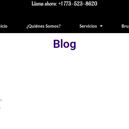
Llama ahora: +1 773-523-8620
nicio
¿Quiénes Somos?
Servicios
Bru
Blog
o
n