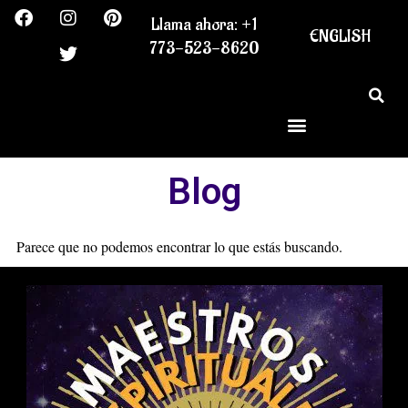
F
I
T
P
Ir
Llama ahora: +1
a
n
w
i
al
ENGLISH
c
s
i
n
773-523-8620
contenido
e
t
t
t
b
a
t
e
o
g
e
r
o
r
r
e
k
a
s
m
t
Blog
Parece que no podemos encontrar lo que estás buscando.