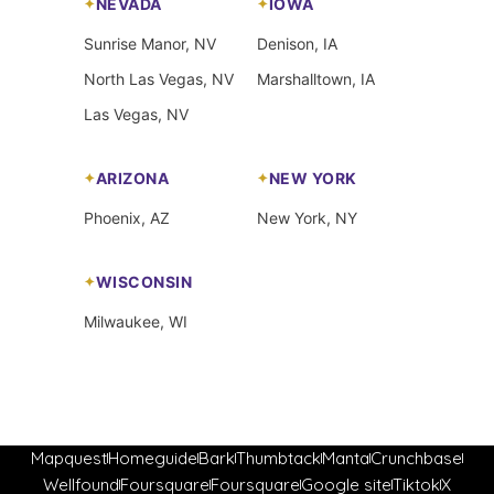
NEVADA
IOWA
Sunrise Manor, NV
Denison, IA
North Las Vegas, NV
Marshalltown, IA
Las Vegas, NV
ARIZONA
NEW YORK
Phoenix, AZ
New York, NY
WISCONSIN
Milwaukee, WI
Mapquest
Homeguide
Bark
Thumbtack
Manta
Crunchbase
Wellfound
Foursquare
Foursquare
Google site
Tiktok
X