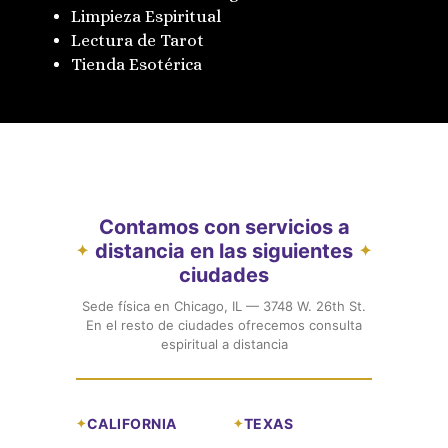
Limpieza Espiritual
Lectura de Tarot
Tienda Esotérica
Contamos con servicios a
distancia en las siguientes
✦
✦
ciudades
Sede física en Chicago, IL — 3748 W. 26th St.
En el resto de ciudades ofrecemos consulta
espiritual a distancia
CALIFORNIA
TEXAS