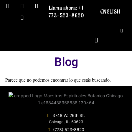
F
I
T
P
Ir
Llama ahora: +1
a
n
w
i
al
ENGLISH
c
s
i
n
773-523-8620
contenido
e
t
t
t
b
a
t
e
o
g
e
r
o
r
r
e
k
a
s
m
t
Blog
Parece que no podemos encontrar lo que estás buscando.
3748 W. 26th St.
Chicago, IL. 60623
(773) 523-8620