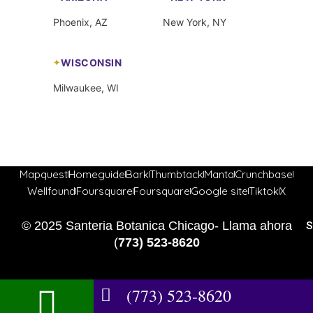
Phoenix, AZ
New York, NY
WISCONSIN
Milwaukee, WI
Mapquest
Homeguide
Bark
Thumbtack
Manta
Crunchbase
Wellfound
Foursquare
Foursquare
Google site
Tiktok
X
© 2025 Santeria Botanica Chicago- Llama ahora
S
(
773) 523-8620
(773) 523-8620