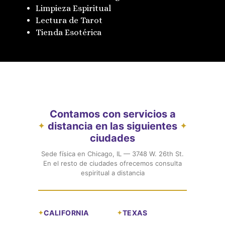
Limpieza Espiritual
Lectura de Tarot
Tienda Esotérica
Contamos con servicios a
distancia en las siguientes
✦
✦
ciudades
Sede física en Chicago, IL — 3748 W. 26th St.
En el resto de ciudades ofrecemos consulta
espiritual a distancia
CALIFORNIA
TEXAS