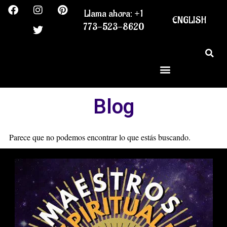
F
I
T
P
Ir
Llama ahora: +1
a
n
w
i
al
ENGLISH
c
s
i
n
773-523-8620
contenido
e
t
t
t
b
a
t
e
o
g
e
r
o
r
r
e
k
a
s
m
t
Blog
Parece que no podemos encontrar lo que estás buscando.