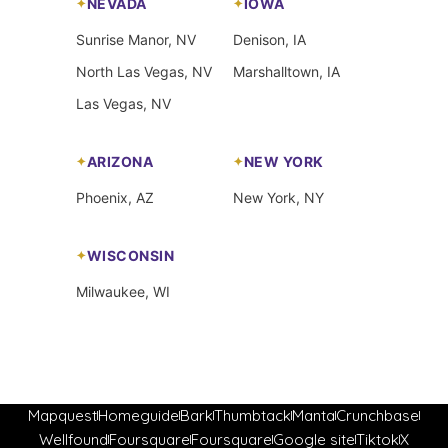
NEVADA
IOWA
Sunrise Manor, NV
Denison, IA
North Las Vegas, NV
Marshalltown, IA
Las Vegas, NV
ARIZONA
NEW YORK
Phoenix, AZ
New York, NY
WISCONSIN
Milwaukee, WI
Mapquest
Homeguide
Bark
Thumbtack
Manta
Crunchbase
Wellfound
Foursquare
Foursquare
Google site
Tiktok
X