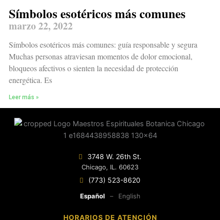
Símbolos esotéricos más comunes
marzo 22, 2022
Símbolos esotéricos más comunes: guía responsable y segura
Muchas personas atraviesan momentos de dolor emocional,
bloqueos afectivos o sienten la necesidad de protección
energética. Es
Leer más »
3748 W. 26th St.
Chicago, IL. 60623
(773) 523-8620
Español
–
English
HORARIOS DE ATENCIÓN