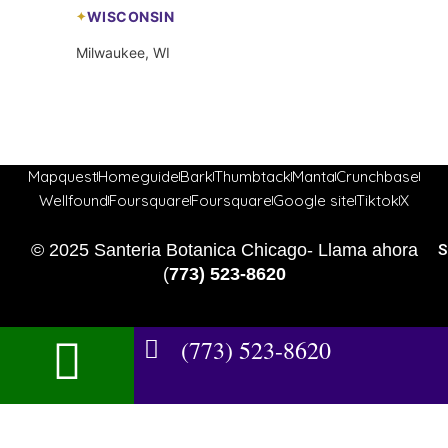
WISCONSIN
Milwaukee, WI
Mapquest
Homeguide
Bark
Thumbtack
Manta
Crunchbase
Wellfound
Foursquare
Foursquare
Google site
Tiktok
X
© 2025 Santeria Botanica Chicago- Llama ahora
S
(
773) 523-8620
(773) 523-8620