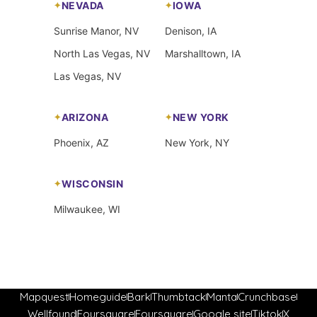
NEVADA
IOWA
Sunrise Manor, NV
Denison, IA
North Las Vegas, NV
Marshalltown, IA
Las Vegas, NV
ARIZONA
NEW YORK
Phoenix, AZ
New York, NY
WISCONSIN
Milwaukee, WI
Mapquest
Homeguide
Bark
Thumbtack
Manta
Crunchbase
Wellfound
Foursquare
Foursquare
Google site
Tiktok
X