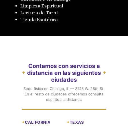
Limpieza Espiritual
Lectura de Tarot
Tienda Esotérica
Contamos con servicios a
distancia en las siguientes
✦
✦
ciudades
Sede física en Chicago, IL — 3748 W. 26th St.
En el resto de ciudades ofrecemos consulta
espiritual a distancia
CALIFORNIA
TEXAS