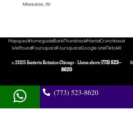
Milwaukee, WI
Mapquest
Homeguide
Bark
Thumbtack
Manta
Crunchbase
Wellfound
Foursquare
Foursquare
Google site
Tiktok
X
© 2025 Santeria Botanica Chicago- Llama ahora (
773) 523-
S
8620
(773) 523-8620