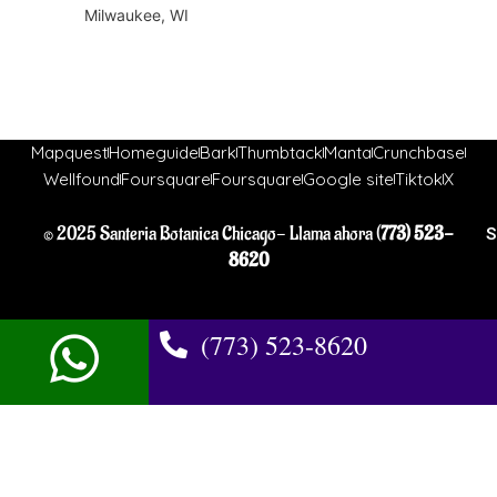
Milwaukee, WI
Mapquest
Homeguide
Bark
Thumbtack
Manta
Crunchbase
Wellfound
Foursquare
Foursquare
Google site
Tiktok
X
© 2025 Santeria Botanica Chicago- Llama ahora (
773) 523-
S
8620
(773) 523-8620