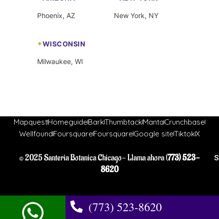
Phoenix, AZ
New York, NY
WISCONSIN
Milwaukee, WI
Mapquest
Homeguide
Bark
Thumbtack
Manta
Crunchbase
Wellfound
Foursquare
Foursquare
Google site
Tiktok
X
© 2025 Santeria Botanica Chicago- Llama ahora (
773) 523-
S
8620
(773) 523-8620