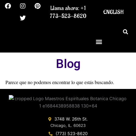
F
I
T
P
Ir
Llama ahora: +1
a
n
w
i
al
ENGLISH
c
s
i
n
773-523-8620
contenido
e
t
t
t
b
a
t
e
o
g
e
r
o
r
r
e
k
a
s
m
t
Blog
Parece que no podemos encontrar lo que estás buscando.
3748 W. 26th St.
Chicago, IL. 60623
(773) 523-8620