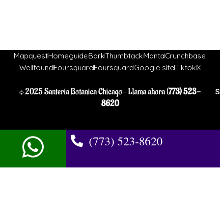
Mapquest
Homeguide
Bark
Thumbtack
Manta
Crunchbase
Wellfound
Foursquare
Foursquare
Google site
Tiktok
X
© 2025 Santeria Botanica Chicago- Llama ahora (
773) 523-
S
8620
(773) 523-8620