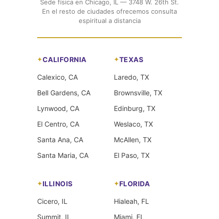
Sede física en Chicago, IL — 3748 W. 26th St.
En el resto de ciudades ofrecemos consulta
espiritual a distancia
CALIFORNIA
TEXAS
Calexico, CA
Laredo, TX
Bell Gardens, CA
Brownsville, TX
Lynwood, CA
Edinburg, TX
El Centro, CA
Weslaco, TX
Santa Ana, CA
McAllen, TX
Santa Maria, CA
El Paso, TX
ILLINOIS
FLORIDA
Cicero, IL
Hialeah, FL
Summit, IL
Miami, FL