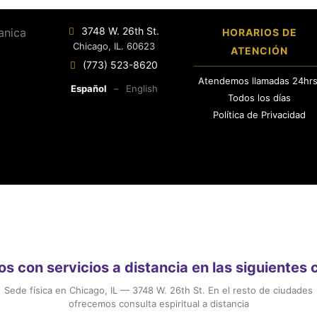
3748 W. 26th St.
HORARIOS DE
Chicago, IL. 60623
ATENCIÓN
(773) 523-8620
Atendemos llamadas 24hrs
Español
–
English
Todos los días
Política de Privacidad
 con servicios a distancia en las siguientes
Sede física en Chicago, IL — 3748 W. 26th St. En el resto de ciudades
ofrecemos consulta espiritual a distancia