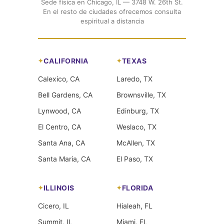
Sede física en Chicago, IL — 3748 W. 26th St.
En el resto de ciudades ofrecemos consulta
espiritual a distancia
CALIFORNIA
TEXAS
Calexico, CA
Laredo, TX
Bell Gardens, CA
Brownsville, TX
Lynwood, CA
Edinburg, TX
El Centro, CA
Weslaco, TX
Santa Ana, CA
McAllen, TX
Santa Maria, CA
El Paso, TX
ILLINOIS
FLORIDA
Cicero, IL
Hialeah, FL
Summit, IL
Miami, FL