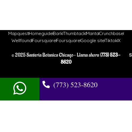
Mapquest
Homeguide
Bark
Thumbtack
Manta
Crunchbase
Wellfound
Foursquare
Foursquare
Google site
Tiktok
X
© 2025 Santeria Botanica Chicago- Llama ahora (
773) 523-
S
8620
(773) 523-8620